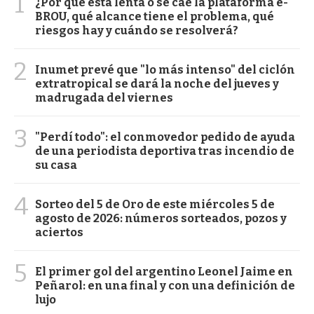
1
¿Por qué está lenta o se cae la plataforma e-
BROU, qué alcance tiene el problema, qué
riesgos hay y cuándo se resolverá?
2
Inumet prevé que "lo más intenso" del ciclón
extratropical se dará la noche del jueves y
madrugada del viernes
3
"Perdí todo": el conmovedor pedido de ayuda
de una periodista deportiva tras incendio de
su casa
4
Sorteo del 5 de Oro de este miércoles 5 de
agosto de 2026: números sorteados, pozos y
aciertos
5
El primer gol del argentino Leonel Jaime en
Peñarol: en una final y con una definición de
lujo