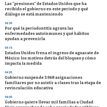
Las "presiones" de Estados Unidos que ha
s
o
recibido el gobierno en este período y qué
f
diálogo se está manteniendo
3
3
s
04:30
e
Por qué la periodontitis agrava las
c
enfermedades autoinmunes y qué hábitos
o
n
ayudan a prevenirla
d
s
04:10
Estados Unidos frena el ingreso de aguacate de
México: los motivos detrás del bloqueo y cómo
impacta la medida
04:05
Gobierno suspende 3.968 asignaciones
familiares por no asistir a clases tras la etapa de
revinculación educativa
04:00
Gobierno quiere llevar mil familias a Ciudad