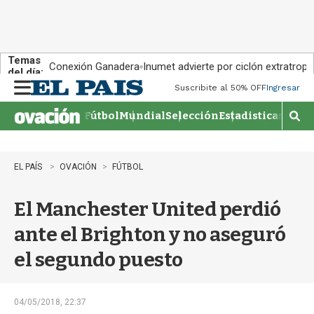
Temas
Conexión Ganadera
Inumet advierte por ciclón extratropi
del día:
Suscribite al 50% OFF
Ingresar
M
e
Fútbol
Mundial
Selección
Estadisticas
Agen
n
M
u
o
s
t
EL PAÍS
OVACIÓN
FÚTBOL
r
a
El Manchester United perdió
r
b
ante el Brighton y no aseguró
�
s
el segundo puesto
q
u
e
d
04/05/2018, 22:37