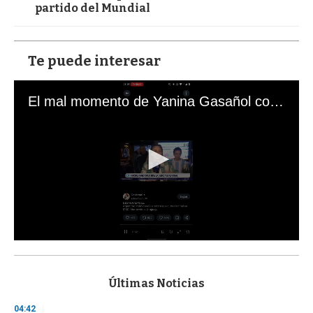
partido del Mundial
Te puede interesar
El mal momento de Yanina Gasañol con un hincha argentino en "Subrayado"
0
s
e
c
Últimas Noticias
o
n
04:42
d