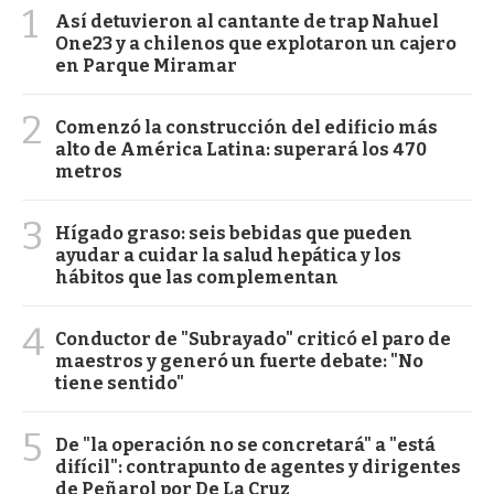
1
Así detuvieron al cantante de trap Nahuel
One23 y a chilenos que explotaron un cajero
en Parque Miramar
2
Comenzó la construcción del edificio más
alto de América Latina: superará los 470
metros
3
Hígado graso: seis bebidas que pueden
ayudar a cuidar la salud hepática y los
hábitos que las complementan
4
Conductor de "Subrayado" criticó el paro de
maestros y generó un fuerte debate: "No
tiene sentido"
5
De "la operación no se concretará" a "está
difícil": contrapunto de agentes y dirigentes
de Peñarol por De La Cruz