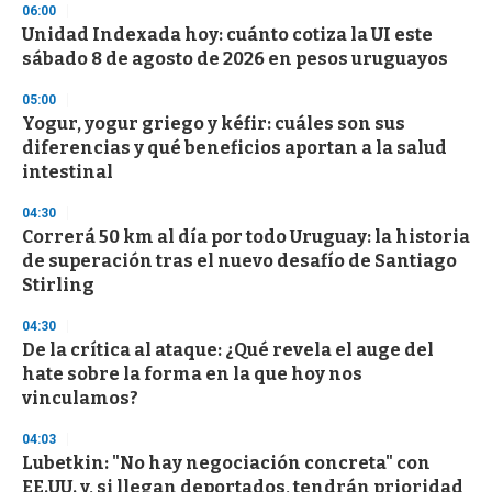
06:00
d
Unidad Indexada hoy: cuánto cotiza la UI este
s
o
sábado 8 de agosto de 2026 en pesos uruguayos
f
3
05:00
3
s
Yogur, yogur griego y kéfir: cuáles son sus
e
diferencias y qué beneficios aportan a la salud
c
intestinal
o
n
d
04:30
s
Correrá 50 km al día por todo Uruguay: la historia
de superación tras el nuevo desafío de Santiago
Stirling
04:30
De la crítica al ataque: ¿Qué revela el auge del
hate sobre la forma en la que hoy nos
vinculamos?
04:03
Lubetkin: "No hay negociación concreta" con
EE.UU. y, si llegan deportados, tendrán prioridad