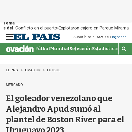
Tema
s del
Conflicto en el puerto
Explotaron cajero en Parque Miramar
día:
Suscribite al 50% OFF
Ingresar
M
e
Fútbol
Mundial
Selección
Estadisticas
Agen
n
M
u
o
s
t
EL PAÍS
OVACIÓN
FÚTBOL
r
a
MERCADO
r
b
El goleador venezolano que
�
s
Alejandro Apud sumó al
q
u
plantel de Boston River para el
e
d
Uruguayo 2023