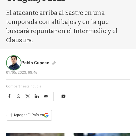
a
El atacante arriba al Sastre en una
temporada con altibajos y en la que
buscará repuntar en el Intermedio y el
Clausura.
Pablo Cupese
01/05/2023, 08:46
Compartir esta noticia
F
W
T
L
E
a
h
w
i
m
c
a
i
n
a
e
t
t
k
i
+
Agregar El País en
b
s
t
e
l
o
A
e
d
o
p
r
I