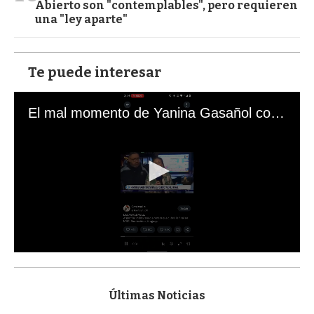
Abierto son "contemplables", pero requieren
una "ley aparte"
Te puede interesar
El mal momento de Yanina Gasañol con un hincha argentino en "Subrayado"
0
s
e
c
Últimas Noticias
o
n