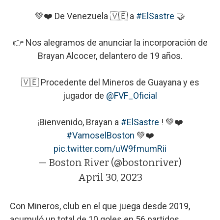
💚❤️ De Venezuela 🇻🇪 a
#ElSastre
🤝
👉 Nos alegramos de anunciar la incorporación de
Brayan Alcocer, delantero de 19 años.
🇻🇪 Procedente del Mineros de Guayana y es
jugador de
@FVF_Oficial
¡Bienvenido, Brayan a
#ElSastre
! 💚❤️
#VamoselBoston
💚❤️
pic.twitter.com/uW9fmumRii
— Boston River (@bostonriver)
April 30, 2023
Con Mineros, club en el que juega desde 2019,
acumuló un total de 10 goles en 56 partidos