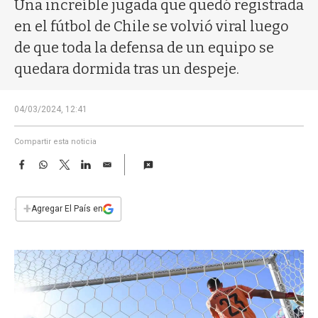
a
Una increíble jugada que quedó registrada
en el fútbol de Chile se volvió viral luego
de que toda la defensa de un equipo se
quedara dormida tras un despeje.
04/03/2024, 12:41
Compartir esta noticia
F
W
T
L
E
a
h
w
i
m
c
a
i
n
a
e
t
t
k
i
+
Agregar El País en
b
s
t
e
l
o
A
e
d
o
p
r
I
k
p
n