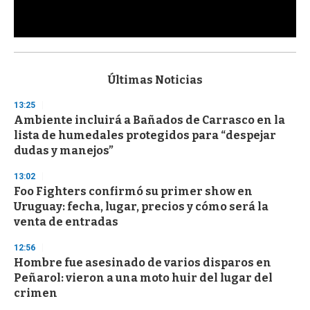
0
s
e
c
Últimas Noticias
o
n
13:25
d
Ambiente incluirá a Bañados de Carrasco en la
s
o
lista de humedales protegidos para “despejar
f
dudas y manejos”
3
3
s
13:02
e
Foo Fighters confirmó su primer show en
c
Uruguay: fecha, lugar, precios y cómo será la
o
n
venta de entradas
d
s
12:56
Hombre fue asesinado de varios disparos en
Peñarol: vieron a una moto huir del lugar del
crimen