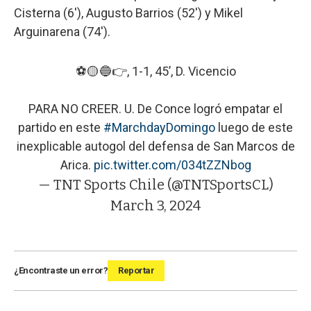
Cisterna (6′), Augusto Barrios (52′) y Mikel
Arguinarena (74′).
⚽️🟡🔵👉, 1-1, 45’, D. Vicencio
PARA NO CREER. U. De Conce logró empatar el
partido en este
#MarchdayDomingo
luego de este
inexplicable autogol del defensa de San Marcos de
Arica.
pic.twitter.com/034tZZNbog
— TNT Sports Chile (@TNTSportsCL)
March 3, 2024
¿Encontraste un error?
Reportar