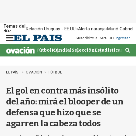
Temas del
Relación Uruguay - EE.UU.
Alerta naranja
Murió Gabriel 
día:
Suscribite al 50% OFF
Ingresar
M
e
Fútbol
Mundial
Selección
Estadisticas
Agen
n
M
u
o
s
t
EL PAÍS
OVACIÓN
FÚTBOL
r
a
El gol en contra más insólito
r
b
del año: mirá el blooper de un
�
s
defensa que hizo que se
q
u
agarren la cabeza todos
e
d