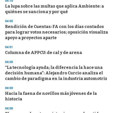
s
04:10
e
La lupa sobre las multas que aplica Ambiente: a
c
quiénes se sanciona y por qué
o
n
d
04:05
s
Rendición de Cuentas: FA con los días contados
para lograr votos necesarios; oposición visualiza
apoyo a proyectos aparte
04:01
Columna de APPCU: de cal y de arena
04:00
“La tecnología ayuda; la diferencia la hace una
decisión humana”: Alejandro Curcio analiza el
cambio de paradigma en la industria automotriz
04:00
Hacia la faena de novillos más jóvenes de la
historia
04:00