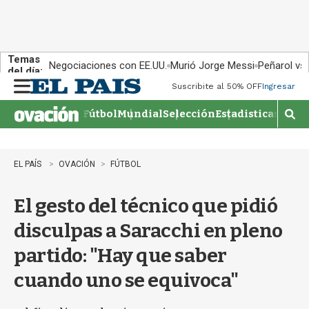
Temas
Negociaciones con EE.UU.
Murió Jorge Messi
Peñarol vs
del día:
Suscribite al 50% OFF
Ingresar
M
e
Fútbol
Mundial
Selección
Estadisticas
Agen
n
M
u
o
s
t
EL PAÍS
OVACIÓN
FÚTBOL
r
a
El gesto del técnico que pidió
r
b
disculpas a Saracchi en pleno
�
s
partido: "Hay que saber
q
u
cuando uno se equivoca"
e
d