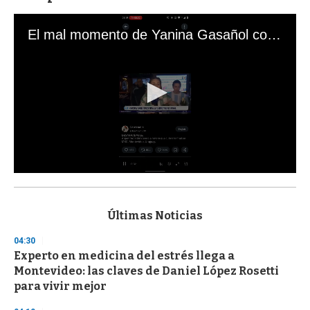
El mal momento de Yanina Gasañol con un hincha argentino en "Subrayado"
0
s
e
c
Últimas Noticias
o
n
04:30
d
Experto en medicina del estrés llega a
s
o
Montevideo: las claves de Daniel López Rosetti
f
para vivir mejor
3
3