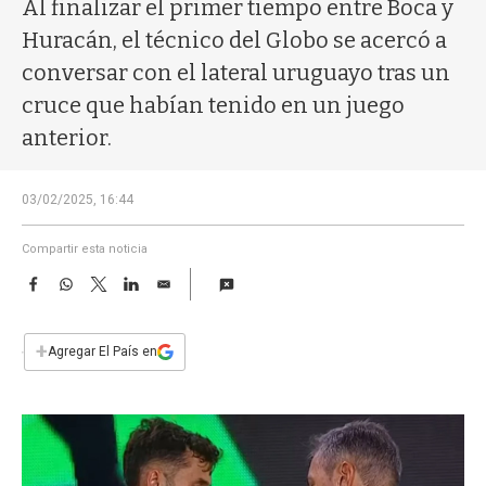
a
Al finalizar el primer tiempo entre Boca y
Huracán, el técnico del Globo se acercó a
conversar con el lateral uruguayo tras un
cruce que habían tenido en un juego
anterior.
03/02/2025, 16:44
Compartir esta noticia
F
W
T
L
E
a
h
w
i
m
c
a
i
n
a
e
t
t
k
i
+
Agregar El País en
b
s
t
e
l
o
A
e
d
o
p
r
I
k
p
n