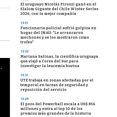
El uruguayo Nicolás Pirozzi ganó en el
Slalom Gigante del Chile Winter Series
2026, con la mejor compañía
15:51
Funcionaria policial sufrió golpiza en
hogar del INAU: "Le arrancaron
mechones y se los mostraron como
trofeo"
15:32
Mariana Salinas, la científica uruguaya
que viajó a Corea del Sur para
cha argentino en "Subrayado"
investigar la leucemia bovina
15:31
UTE trabaja en zonas afectadas por el
temporal en tareas de seguridad y
reposición del servicio
15:29
El pozo del Powerball escala a US$ 856
millones y entra al top 10 de los
premios más grandes de la historia