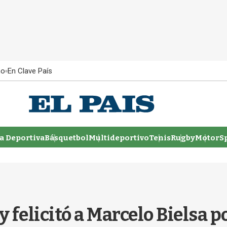
ño
En Clave País
 Deportiva
Básquetbol
Multideportivo
Tenis
Rugby
MotorSp
 felicitó a Marcelo Bielsa po