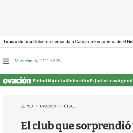
Temas del día:
Gobierno demanda a Cardama
Fenómeno de El Ni
Montevideo, T 11° H 59%
M
e
n
u
Fútbol
Mundial
Selección
Estadisticas
Agenda
EL PAÍS
OVACIÓN
FÚTBOL
El club que sorprendió y