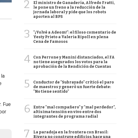
2
El ministro de Ganadería, Alfredo Fratti,
le pone un freno a la reducción de la
jornada laboral y pide que los robots
aporten al BPS
3
"¡Volvé a Adeom!": el filoso comentario de
Yesty Prieto a Valeria Ripoll en plena
Cena de Famosos
4
Con Perrone y Manini distanciados, el FA
no tiene asegurados los votos para la
aprobación de la Rendición de Cuentas
 la
5
Conductor de "Subrayado" criticó el paro
e
de maestros y generó un fuerte debate:
"No tiene sentido"
. Fue
6
Entre "mal compañero" y "mal perdedor",
por
altísima tensión en vivo entre dos
integrantes de programa radial
7
La paradoja en la frontera con Brasil:
Rivera no construye edificios hace una