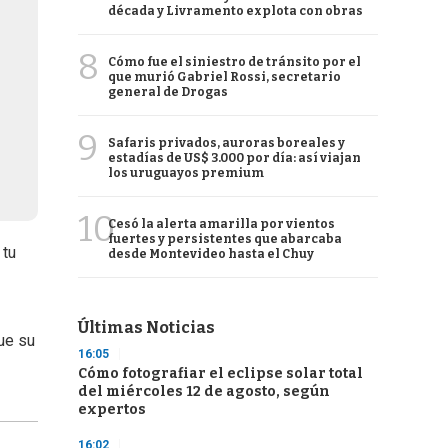
década y Livramento explota con obras
8
Cómo fue el siniestro de tránsito por el
que murió Gabriel Rossi, secretario
general de Drogas
9
Safaris privados, auroras boreales y
estadías de US$ 3.000 por día: así viajan
los uruguayos premium
10
Cesó la alerta amarilla por vientos
fuertes y persistentes que abarcaba
 tu
desde Montevideo hasta el Chuy
Últimas Noticias
ue su
16:05
Cómo fotografiar el eclipse solar total
del miércoles 12 de agosto, según
expertos
16:02