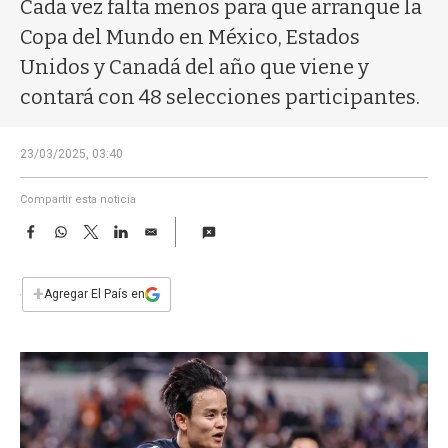
a
Cada vez falta menos para que arranque la
Copa del Mundo en México, Estados
Unidos y Canadá del año que viene y
contará con 48 selecciones participantes.
23/03/2025, 03:40
Compartir esta noticia
F
W
T
L
E
a
h
w
i
m
c
a
i
n
a
e
t
t
k
i
+
Agregar El País en
b
s
t
e
l
o
A
e
d
o
p
r
I
k
p
n