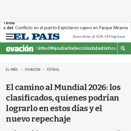
Tema
s del
Conflicto en el puerto
Explotaron cajero en Parque Miramar
día:
Suscribite al 50% OFF
Ingresar
M
e
Fútbol
Mundial
Selección
Estadisticas
Agen
n
M
u
o
s
t
EL PAÍS
OVACIÓN
FÚTBOL
r
a
El camino al Mundial 2026: los
r
b
clasificados, quienes podrían
�
s
lograrlo en estos días y el
q
u
nuevo repechaje
e
d