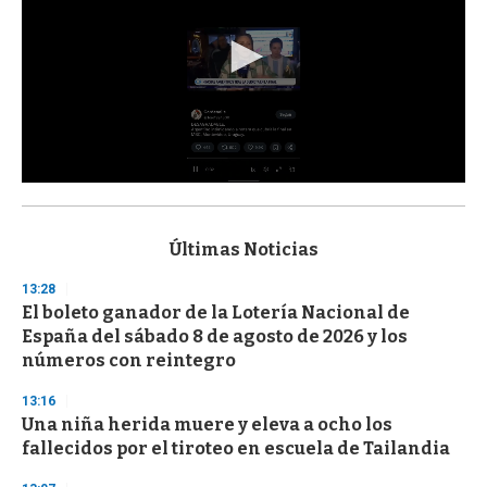
0
s
e
c
Últimas Noticias
o
n
13:28
d
El boleto ganador de la Lotería Nacional de
s
o
España del sábado 8 de agosto de 2026 y los
f
números con reintegro
3
3
s
13:16
e
Una niña herida muere y eleva a ocho los
c
fallecidos por el tiroteo en escuela de Tailandia
o
n
d