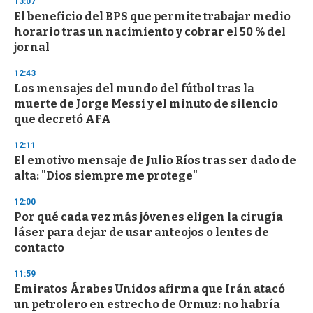
13:07
s
El beneficio del BPS que permite trabajar medio
horario tras un nacimiento y cobrar el 50 % del
jornal
12:43
Los mensajes del mundo del fútbol tras la
muerte de Jorge Messi y el minuto de silencio
que decretó AFA
12:11
El emotivo mensaje de Julio Ríos tras ser dado de
alta: "Dios siempre me protege"
12:00
Por qué cada vez más jóvenes eligen la cirugía
láser para dejar de usar anteojos o lentes de
contacto
11:59
Emiratos Árabes Unidos afirma que Irán atacó
un petrolero en estrecho de Ormuz: no habría