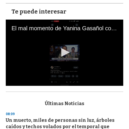
Te puede interesar
El mal momento de Yanina Gasañol con un hincha argentino en "Subrayado"
0
s
e
c
Últimas Noticias
o
n
08:09
d
Un muerto, miles de personas sin luz, árboles
s
o
caídos y techos volados por el temporal que