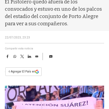
a
El Pistolero quedó afuera de los
convocados y estuvo en uno de los palcos
del estadio del conjunto de Porto Alegre
para ver a sus compañeros.
22/07/2023, 23:23
Compartir esta noticia
F
W
T
L
E
a
h
w
i
m
c
a
i
n
a
e
t
t
k
i
+
Agregar El País en
b
s
t
e
l
o
A
e
d
o
p
r
I
k
p
n