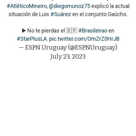
#AtléticoMineiro
,
@diegomunoz75
explicó la actual
situación de Luis
#Suárez
en el conjunto Gaúcho.
▶️ No te pierdas el 🇧🇷
#Brasileirao
en
#StarPlusLA
.
pic.twitter.com/OmZrZ0HrJB
— ESPN Uruguay (@ESPNUruguay)
July 23, 2023