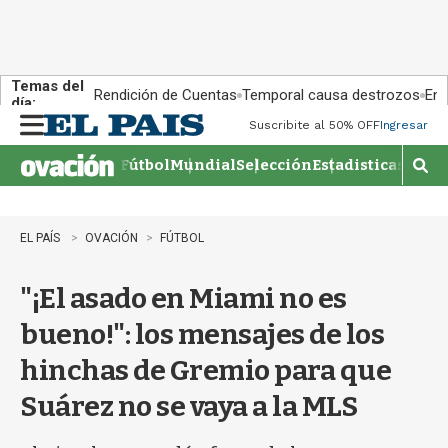
Temas del
Rendición de Cuentas
Temporal causa destrozos
En 
día:
Suscribite al 50% OFF
Ingresar
M
e
Fútbol
Mundial
Selección
Estadisticas
Agen
n
M
u
o
s
t
EL PAÍS
OVACIÓN
FÚTBOL
r
a
"¡El asado en Miami no es
r
b
bueno!": los mensajes de los
�
s
hinchas de Gremio para que
q
u
Suárez no se vaya a la MLS
e
d