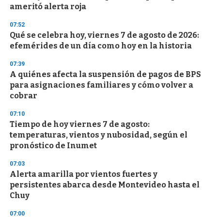
f
ameritó alerta roja
3
3
s
07:52
e
Qué se celebra hoy, viernes 7 de agosto de 2026:
c
efemérides de un día como hoy en la historia
o
n
d
07:39
s
A quiénes afecta la suspensión de pagos de BPS
para asignaciones familiares y cómo volver a
cobrar
07:10
Tiempo de hoy viernes 7 de agosto:
temperaturas, vientos y nubosidad, según el
pronóstico de Inumet
07:03
Alerta amarilla por vientos fuertes y
persistentes abarca desde Montevideo hasta el
Chuy
07:00