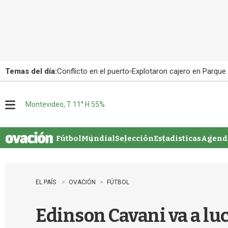
Temas del día:
Conflicto en el puerto
Explotaron cajero en Parque
Montevideo, T 11° H 55%
M
e
n
u
Fútbol
Mundial
Selección
Estadisticas
Agenda
EL PAÍS
OVACIÓN
FÚTBOL
Edinson Cavani va a lu