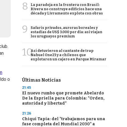
8
La paradoja en la frontera con Brasil:
Rivera no construye edificios hace una
década y Livramento explota con obras
9
Safaris privados, auroras boreales y
estadías de US$ 3.000 por día: así viajan
los uruguayos premium
lub.
10
Así detuvieron al cantante de trap
an
Nahuel One23 y a chilenos que
explotaron un cajero en Parque Miramar
ón
ldo o
Últimas Noticias
21:45
El nuevo rumbo que promete Abelardo
De la Espriella para Colombia: "Orden,
autoridad y libertad"
21:26
Chiqui Tapia: del "trabajamos para una
fase completa del Mundial 2030" a