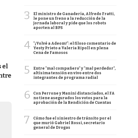
3
El ministro de Ganadería, Alfredo Fratti,
le pone un freno a la reducción de la
jornada laboral y pide que los robots
aporten al BPS
4
"¡Volvé a Adeom!": el filoso comentario de
Yesty Prieto a Valeria Ripoll en plena
Cena de Famosos
 el
5
Entre "mal compañero" y "mal perdedor",
altísima tensión en vivo entre dos
ntre
integrantes de programa radial
6
Con Perrone y Manini distanciados, el FA
no tiene asegurados los votos para la
aprobación de la Rendición de Cuentas
7
Cómo fue el siniestro de tránsito por el
que murió Gabriel Rossi, secretario
general de Drogas