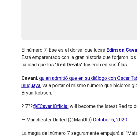
El número 7. Ese es el dorsal que lucirá
Edinson Cav
Está emparentado con la gran historia que forjaron los 
calidad que los "
Red Devils
" tuvieron en sus filas.
Cavani
,
quien admitió que en su diálogo con Óscar Ta
uruguaya
, va a portar el mismo número que hicieron g
Bryan Robson.
? 7??
@ECavaniOfficial
will become the latest Red to d
— Manchester United (@ManUtd)
October 6, 2020
La magia del número 7 seguramente empujará al "Matad