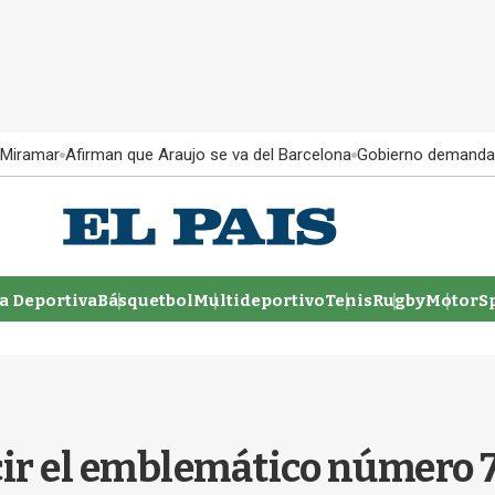
 Miramar
Afirman que Araujo se va del Barcelona
Gobierno demanda
 Deportiva
Básquetbol
Multideportivo
Tenis
Rugby
MotorSp
cir el emblemático número 