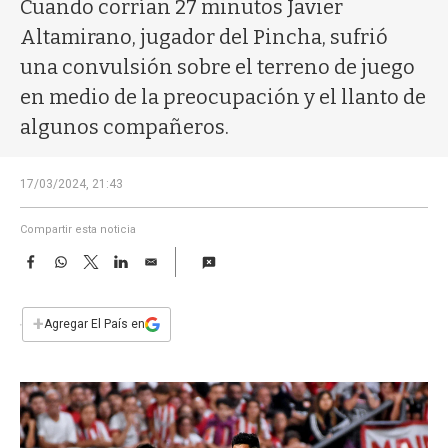
a
Cuando corrían 27 minutos Javier
Altamirano, jugador del Pincha, sufrió
una convulsión sobre el terreno de juego
en medio de la preocupación y el llanto de
algunos compañeros.
17/03/2024, 21:43
Compartir esta noticia
F
W
T
L
E
a
h
w
i
m
c
a
i
n
a
e
t
t
k
i
+
Agregar El País en
b
s
t
e
l
o
A
e
d
o
p
r
I
k
p
n