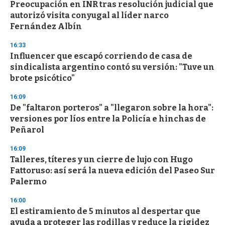
Preocupación en INR tras resolución judicial que
s
o
autorizó visita conyugal al líder narco
f
Fernández Albín
3
3
s
16:33
e
Influencer que escapó corriendo de casa de
c
sindicalista argentino contó su versión: "Tuve un
o
n
brote psicótico"
d
s
16:09
De "faltaron porteros" a "llegaron sobre la hora":
versiones por líos entre la Policía e hinchas de
Peñarol
16:09
Talleres, títeres y un cierre de lujo con Hugo
Fattoruso: así será la nueva edición del Paseo Sur
Palermo
16:00
El estiramiento de 5 minutos al despertar que
ayuda a proteger las rodillas y reduce la rigidez