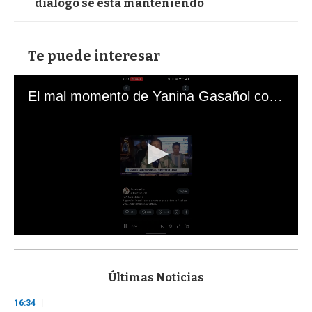
diálogo se está manteniendo
Te puede interesar
El mal momento de Yanina Gasañol con un hincha argentino en "Subrayado"
0
s
e
c
Últimas Noticias
o
n
16:34
d