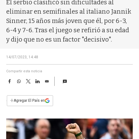
a
El serbio clasificó sin dificultades al
eliminar en semifinales al italiano Jannik
Sinner, 15 años más joven que él, por 6-3,
6-4 y 7-6. Tras el juego se refirió a su edad
y dijo que no es un factor "decisivo".
14/07/2023, 14:48
Compartir esta noticia
F
W
T
L
E
a
h
w
i
m
c
a
i
n
a
e
t
t
k
i
+
Agregar El País en
b
s
t
e
l
o
A
e
d
o
p
r
I
k
p
n