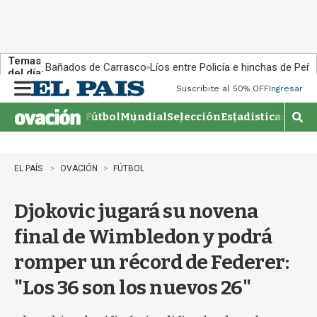
Temas
Bañados de Carrasco
Líos entre Policía e hinchas de Peña
del día:
Suscribite al 50% OFF
Ingresar
M
e
Fútbol
Mundial
Selección
Estadisticas
Agen
n
M
u
o
s
t
EL PAÍS
OVACIÓN
FÚTBOL
r
a
Djokovic jugará su novena
r
b
final de Wimbledon y podrá
�
s
romper un récord de Federer:
q
u
"Los 36 son los nuevos 26"
e
d