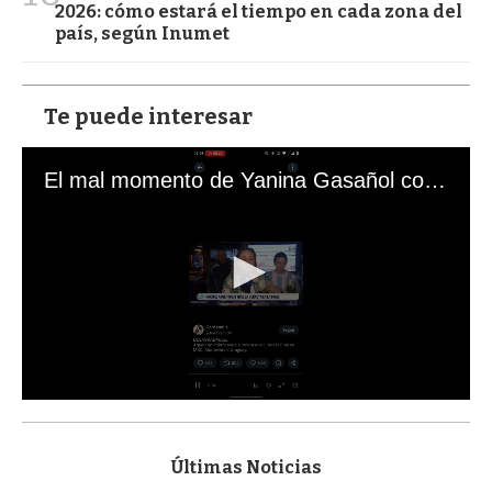
2026: cómo estará el tiempo en cada zona del
país, según Inumet
Te puede interesar
El mal momento de Yanina Gasañol con un hincha argentino en "Subrayado"
0
s
e
c
Últimas Noticias
o