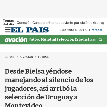
Temas
Conexión Ganadera
Inumet advierte por ciclón extratropi
del día:
Suscribite al 50% OFF
Ingresar
M
e
Fútbol
Mundial
Selección
Estadisticas
Agen
n
M
u
o
s
t
EL PAÍS
OVACIÓN
FÚTBOL
r
a
Desde Bielsa yéndose
r
b
manejando al silencio de los
�
s
jugadores, así arribó la
q
u
selección de Uruguay a
e
d
Montevideo