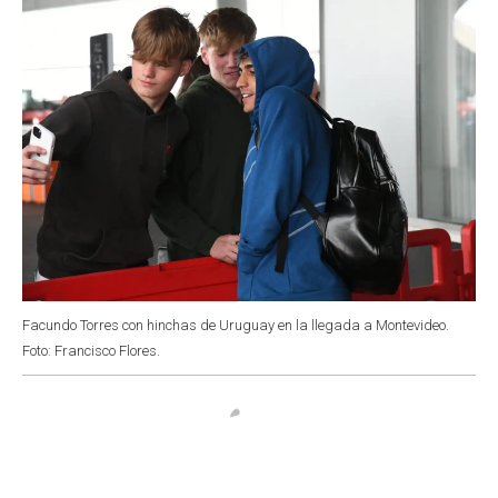
k
p
n
Facundo Torres con hinchas de Uruguay en la llegada a Montevideo.
Foto: Francisco Flores.