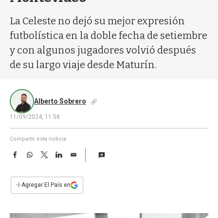
a
La Celeste no dejó su mejor expresión
futbolística en la doble fecha de setiembre
y con algunos jugadores volvió después
de su largo viaje desde Maturín.
Alberto Sobrero
11/09/2024, 11:58
Compartir esta noticia
F
W
T
L
E
a
h
w
i
m
c
a
i
n
a
e
t
t
k
i
+
Agregar El País en
b
s
t
e
l
o
A
e
d
o
p
r
I