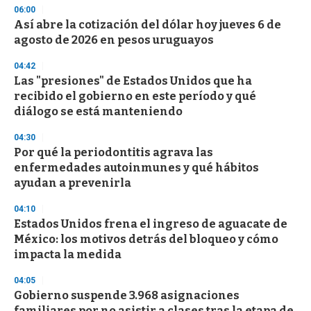
n
06:00
d
Así abre la cotización del dólar hoy jueves 6 de
s
o
agosto de 2026 en pesos uruguayos
f
3
04:42
3
s
Las "presiones" de Estados Unidos que ha
e
recibido el gobierno en este período y qué
c
diálogo se está manteniendo
o
n
d
04:30
s
Por qué la periodontitis agrava las
enfermedades autoinmunes y qué hábitos
ayudan a prevenirla
04:10
Estados Unidos frena el ingreso de aguacate de
México: los motivos detrás del bloqueo y cómo
impacta la medida
04:05
Gobierno suspende 3.968 asignaciones
familiares por no asistir a clases tras la etapa de