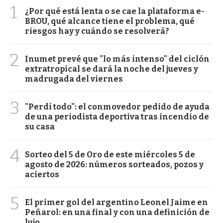
1
¿Por qué está lenta o se cae la plataforma e-
BROU, qué alcance tiene el problema, qué
riesgos hay y cuándo se resolverá?
2
Inumet prevé que "lo más intenso" del ciclón
extratropical se dará la noche del jueves y
madrugada del viernes
3
"Perdí todo": el conmovedor pedido de ayuda
de una periodista deportiva tras incendio de
su casa
4
Sorteo del 5 de Oro de este miércoles 5 de
agosto de 2026: números sorteados, pozos y
aciertos
5
El primer gol del argentino Leonel Jaime en
Peñarol: en una final y con una definición de
lujo