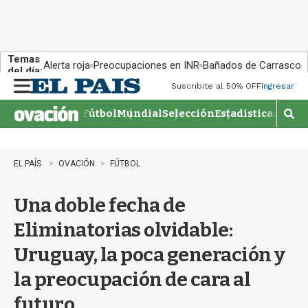
Temas
Alerta roja
Preocupaciones en INR
Bañados de Carrasco
del día:
Suscribite al 50% OFF
Ingresar
M
e
Fútbol
Mundial
Selección
Estadisticas
Agen
n
M
u
o
s
t
EL PAÍS
OVACIÓN
FÚTBOL
r
a
Una doble fecha de
r
b
Eliminatorias olvidable:
�
s
Uruguay, la poca generación y
q
u
la preocupación de cara al
e
d
futuro