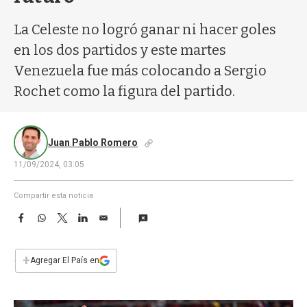
a
La Celeste no logró ganar ni hacer goles
en los dos partidos y este martes
Venezuela fue más colocando a Sergio
Rochet como la figura del partido.
Juan Pablo Romero
11/09/2024, 03:05
Compartir esta noticia
F
W
T
L
E
a
h
w
i
m
c
a
i
n
a
e
t
t
k
i
+
Agregar El País en
b
s
t
e
l
o
A
e
d
o
p
r
I