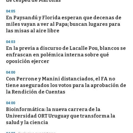
de césped de Maroñas
c
o
04:05
n
d
En Paysandú y Florida esperan que decenas de
s
miles vayan a ver al Papa; buscan lugares para
las misas al aire libre
04:03
En la previa a discurso de Lacalle Pou, blancos se
enfrascan en polémica interna sobre qué
oposición ejercer
04:00
Con Perrone y Manini distanciados, el FA no
tiene asegurados los votos para la aprobación de
la Rendición de Cuentas
04:00
Bioinformática: la nueva carrera de la
Universidad ORT Uruguay que transforma la
salud y la ciencia