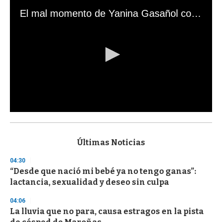
El mal momento de Yanina Gasañol con un hincha argentino en "Subrayado"
0
s
e
c
Últimas Noticias
o
n
04:30
d
“Desde que nació mi bebé ya no tengo ganas”:
s
o
lactancia, sexualidad y deseo sin culpa
f
3
04:06
3
s
La lluvia que no para, causa estragos en la pista
e