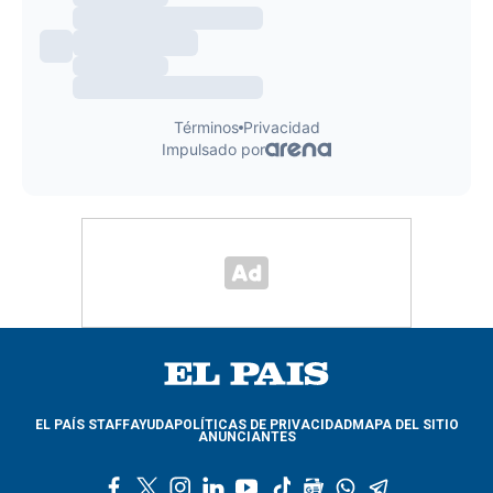
EL PAÍS STAFF
AYUDA
POLÍTICAS DE PRIVACIDAD
MAPA DEL SITIO
ANUNCIANTES
f
t
i
l
y
t
g
w
t