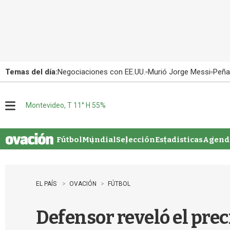
Temas del día:
Negociaciones con EE.UU.
Murió Jorge Messi
Peña
Montevideo, T 11° H 55%
M
e
n
u
Fútbol
Mundial
Selección
Estadisticas
Agenda
EL PAÍS
OVACIÓN
FÚTBOL
Defensor reveló el prec