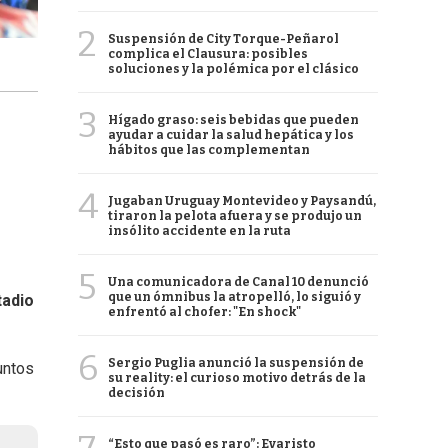
2
Suspensión de City Torque-Peñarol
complica el Clausura: posibles
soluciones y la polémica por el clásico
3
Hígado graso: seis bebidas que pueden
ayudar a cuidar la salud hepática y los
hábitos que las complementan
4
Jugaban Uruguay Montevideo y Paysandú,
tiraron la pelota afuera y se produjo un
insólito accidente en la ruta
5
Una comunicadora de Canal 10 denunció
que un ómnibus la atropelló, lo siguió y
tadio
enfrentó al chofer: "En shock"
6
Sergio Puglia anunció la suspensión de
untos
su reality: el curioso motivo detrás de la
decisión
“Esto que pasó es raro”: Evaristo