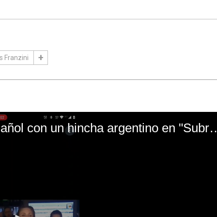
s Franzini
El mal momento de Yanina Gasañol con un hin