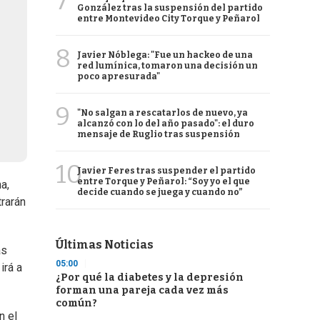
7
González tras la suspensión del partido
entre Montevideo City Torque y Peñarol
8
Javier Nóblega: "Fue un hackeo de una
red lumínica, tomaron una decisión un
poco apresurada"
9
"No salgan a rescatarlos de nuevo, ya
alcanzó con lo del año pasado": el duro
mensaje de Ruglio tras suspensión
10
Javier Feres tras suspender el partido
entre Torque y Peñarol: “Soy yo el que
a,
decide cuando se juega y cuando no”
rarán
Últimas Noticias
as
05:00
irá a
¿Por qué la diabetes y la depresión
forman una pareja cada vez más
común?
n el