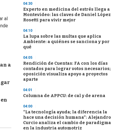
04:30
Experto en medicina del estrés llega a
Montevideo: las claves de Daniel López
r al
Rosetti para vivir mejor
ende
04:10
La lupa sobre las multas que aplica
Ambiente: a quiénes se sanciona y por
qué
04:05
Rendición de Cuentas: FA con los días
jan a
contados para lograr votos necesarios;
oposición visualiza apoyo a proyectos
aparte
ugar
04:01
Columna de APPCU: de cal y de arena
 en
04:00
“La tecnología ayuda; la diferencia la
hace una decisión humana”: Alejandro
Curcio analiza el cambio de paradigma
en la industria automotriz