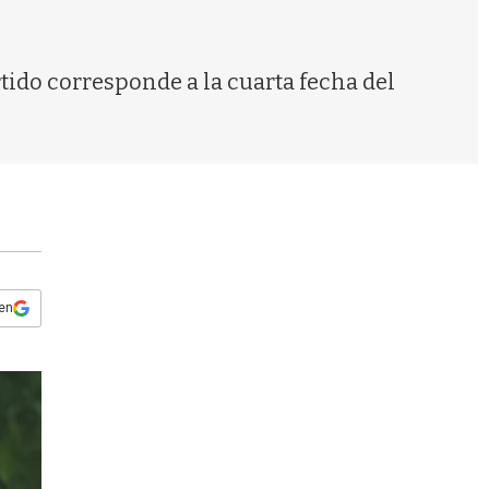
s
q
u
e
rtido corresponde a la cuarta fecha del
d
a
 en