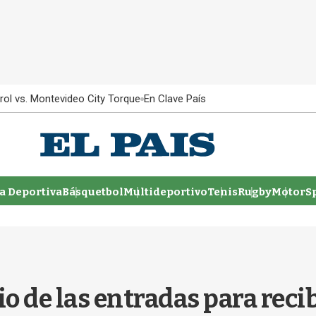
rol vs. Montevideo City Torque
En Clave País
 Deportiva
Básquetbol
Multideportivo
Tenis
Rugby
MotorSp
io de las entradas para recib