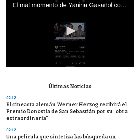
El mal momento de Yanina Gasañol con un hincha argentino en "Subrayado"
0
s
e
c
Últimas Noticias
o
n
02:12
d
El cineasta alemán Werner Herzog recibirá el
s
o
Premio Donostia de San Sebastián por su "obra
f
extraordinaria"
3
3
s
02:12
e
Una película que sintetiza las búsqueda un
c