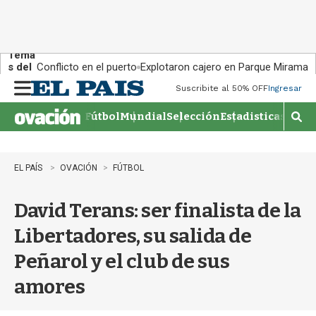
Tema
s del
Conflicto en el puerto
Explotaron cajero en Parque Miramar
día:
Suscribite al 50% OFF
Ingresar
M
e
Fútbol
Mundial
Selección
Estadisticas
Agen
n
M
u
o
s
t
EL PAÍS
OVACIÓN
FÚTBOL
r
a
David Terans: ser finalista de la
r
b
Libertadores, su salida de
�
s
Peñarol y el club de sus
q
u
amores
e
d