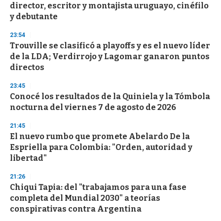
director, escritor y montajista uruguayo, cinéfilo
o
n
y debutante
d
s
23:54
Trouville se clasificó a playoffs y es el nuevo líder
de la LDA; Verdirrojo y Lagomar ganaron puntos
directos
23:45
Conocé los resultados de la Quiniela y la Tómbola
nocturna del viernes 7 de agosto de 2026
21:45
El nuevo rumbo que promete Abelardo De la
Espriella para Colombia: "Orden, autoridad y
libertad"
21:26
Chiqui Tapia: del "trabajamos para una fase
completa del Mundial 2030" a teorías
conspirativas contra Argentina