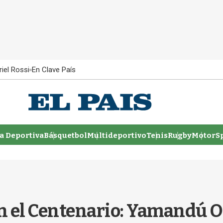
iel Rossi
En Clave País
 Deportiva
Básquetbol
Multideportivo
Tenis
Rugby
MotorSp
n el Centenario: Yamandú O