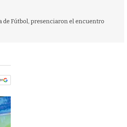
s
q
u
e
a de Fútbol, presenciaron el encuentro
d
a
 en