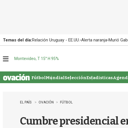
Temas del día:
Relación Uruguay - EE.UU.
Alerta naranja
Murió Gabr
Montevideo, T 15° H 95%
M
e
n
u
Fútbol
Mundial
Selección
Estadisticas
Agenda
EL PAÍS
OVACIÓN
FÚTBOL
Cumbre presidencial e