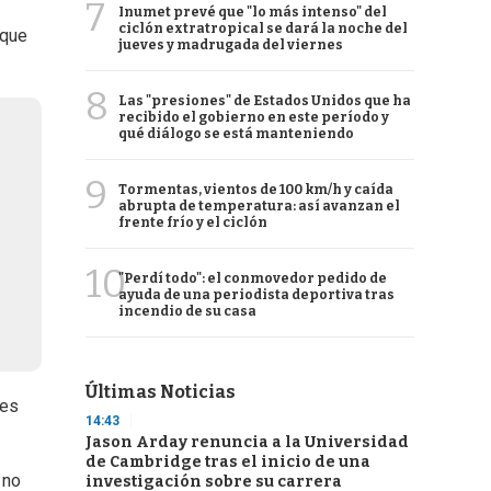
7
Inumet prevé que "lo más intenso" del
ciclón extratropical se dará la noche del
 que
jueves y madrugada del viernes
8
Las "presiones" de Estados Unidos que ha
recibido el gobierno en este período y
qué diálogo se está manteniendo
9
Tormentas, vientos de 100 km/h y caída
abrupta de temperatura: así avanzan el
frente frío y el ciclón
10
"Perdí todo": el conmovedor pedido de
ayuda de una periodista deportiva tras
incendio de su casa
Últimas Noticias
des
14:43
Jason Arday renuncia a la Universidad
de Cambridge tras el inicio de una
 no
investigación sobre su carrera