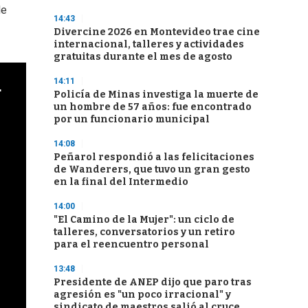
de
14:43
Divercine 2026 en Montevideo trae cine
internacional, talleres y actividades
gratuitas durante el mes de agosto
14:11
Policía de Minas investiga la muerte de
un hombre de 57 años: fue encontrado
por un funcionario municipal
14:08
Peñarol respondió a las felicitaciones
de Wanderers, que tuvo un gran gesto
en la final del Intermedio
14:00
"El Camino de la Mujer": un ciclo de
talleres, conversatorios y un retiro
para el reencuentro personal
13:48
Presidente de ANEP dijo que paro tras
agresión es "un poco irracional" y
sindicato de maestros salió al cruce