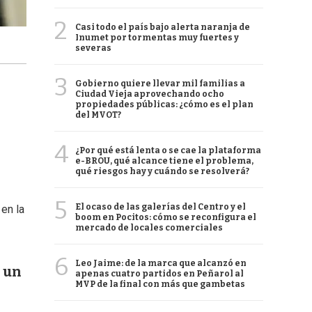
2
Casi todo el país bajo alerta naranja de
Inumet por tormentas muy fuertes y
severas
3
Gobierno quiere llevar mil familias a
Ciudad Vieja aprovechando ocho
propiedades públicas: ¿cómo es el plan
del MVOT?
4
¿Por qué está lenta o se cae la plataforma
e-BROU, qué alcance tiene el problema,
qué riesgos hay y cuándo se resolverá?
5
El ocaso de las galerías del Centro y el
en la
boom en Pocitos: cómo se reconfigura el
mercado de locales comerciales
6
Leo Jaime: de la marca que alcanzó en
n un
apenas cuatro partidos en Peñarol al
MVP de la final con más que gambetas