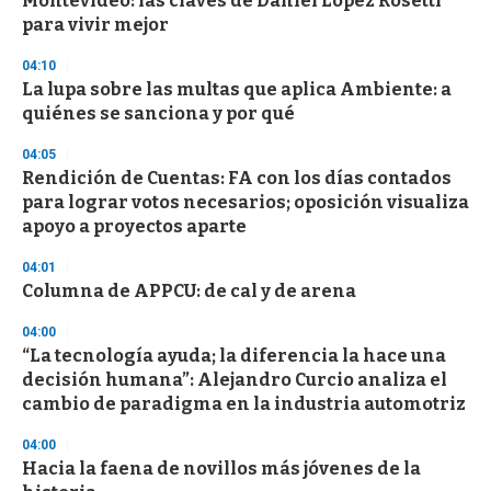
Montevideo: las claves de Daniel López Rosetti
c
para vivir mejor
o
n
d
04:10
s
La lupa sobre las multas que aplica Ambiente: a
quiénes se sanciona y por qué
04:05
Rendición de Cuentas: FA con los días contados
para lograr votos necesarios; oposición visualiza
apoyo a proyectos aparte
04:01
Columna de APPCU: de cal y de arena
04:00
“La tecnología ayuda; la diferencia la hace una
decisión humana”: Alejandro Curcio analiza el
cambio de paradigma en la industria automotriz
04:00
Hacia la faena de novillos más jóvenes de la