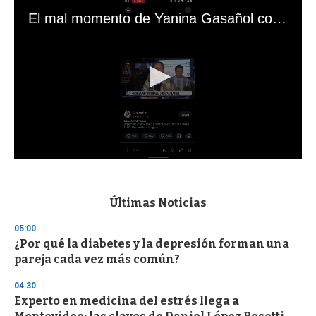
El mal momento de Yanina Gasañol con un hincha argentino en "Subrayado"
0
s
e
c
Últimas Noticias
o
n
05:00
d
¿Por qué la diabetes y la depresión forman una
s
o
pareja cada vez más común?
f
3
04:30
3
s
Experto en medicina del estrés llega a
e