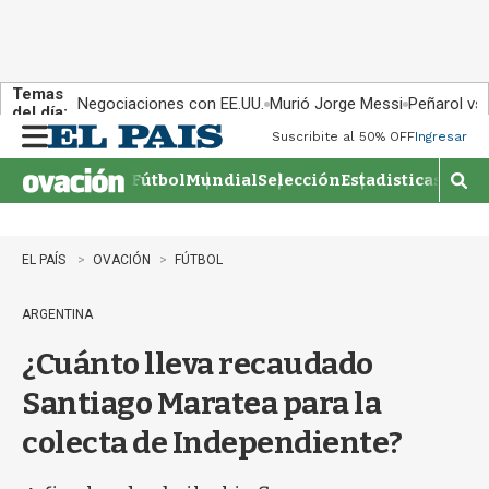
Temas
Negociaciones con EE.UU.
Murió Jorge Messi
Peñarol vs
del día:
Suscribite al 50% OFF
Ingresar
M
e
Fútbol
Mundial
Selección
Estadisticas
Agen
n
M
u
o
s
t
EL PAÍS
OVACIÓN
FÚTBOL
r
a
ARGENTINA
r
b
¿Cuánto lleva recaudado
�
s
Santiago Maratea para la
q
u
colecta de Independiente?
e
d