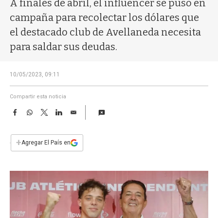
A finales de abril, el influencer se puso en
a
campaña para recolectar los dólares que
el destacado club de Avellaneda necesita
para saldar sus deudas.
10/05/2023, 09:11
Compartir esta noticia
F
W
T
L
E
a
h
w
i
m
c
a
i
n
a
e
t
t
k
i
+
Agregar El País en
b
s
t
e
l
o
A
e
d
o
p
r
I
k
p
n