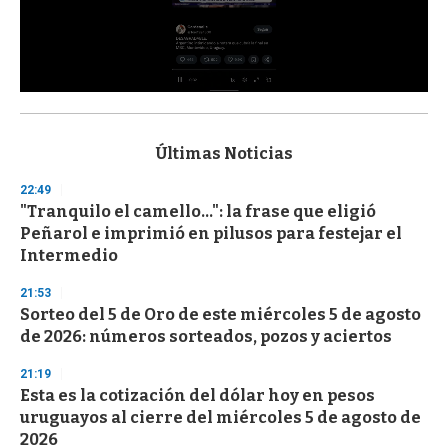
0
s
e
c
Últimas Noticias
o
n
22:49
d
"Tranquilo el camello...": la frase que eligió
s
o
Peñarol e imprimió en pilusos para festejar el
f
Intermedio
3
3
s
21:53
e
Sorteo del 5 de Oro de este miércoles 5 de agosto
c
de 2026: números sorteados, pozos y aciertos
o
n
d
21:19
s
Esta es la cotización del dólar hoy en pesos
uruguayos al cierre del miércoles 5 de agosto de
2026