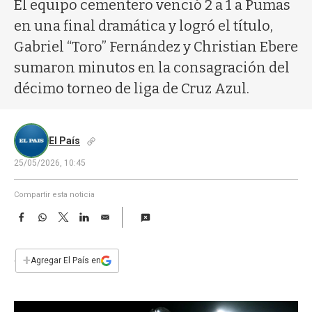
a
El equipo cementero venció 2 a 1 a Pumas
en una final dramática y logró el título,
Gabriel “Toro” Fernández y Christian Ebere
sumaron minutos en la consagración del
décimo torneo de liga de Cruz Azul.
El País
25/05/2026, 10:45
Compartir esta noticia
F
W
T
L
E
a
h
w
i
m
c
a
i
n
a
e
t
t
k
i
+
Agregar El País en
b
s
t
e
l
o
A
e
d
o
p
r
I
k
p
n