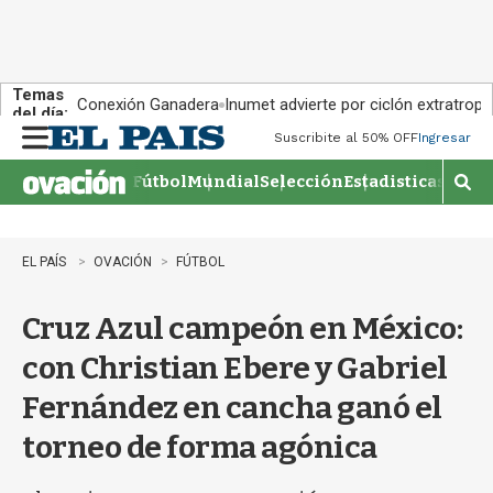
Temas
Conexión Ganadera
Inumet advierte por ciclón extratropi
del día:
Suscribite al 50% OFF
Ingresar
M
e
Fútbol
Mundial
Selección
Estadisticas
Agen
n
M
u
o
s
t
EL PAÍS
OVACIÓN
FÚTBOL
r
a
Cruz Azul campeón en México:
r
b
con Christian Ebere y Gabriel
�
s
Fernández en cancha ganó el
q
u
torneo de forma agónica
e
d