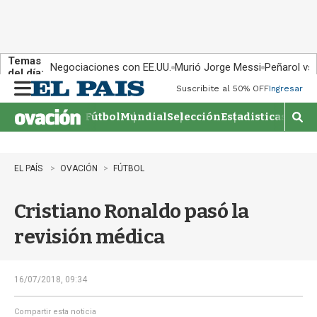
Temas
Negociaciones con EE.UU.
Murió Jorge Messi
Peñarol vs
del día:
Suscribite al 50% OFF
Ingresar
M
e
Fútbol
Mundial
Selección
Estadisticas
Agen
n
M
u
o
s
t
EL PAÍS
OVACIÓN
FÚTBOL
r
a
Cristiano Ronaldo pasó la
r
b
revisión médica
�
s
q
u
16/07/2018, 09:34
e
d
Compartir esta noticia