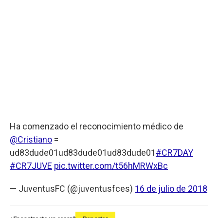
Ha comenzado el reconocimiento médico de
@Cristiano
=
ud83dude01ud83dude01ud83dude01
#CR7DAY
#CR7JUVE
pic.twitter.com/t56hMRWxBc
— JuventusFC (@juventusfces)
16 de julio de 2018