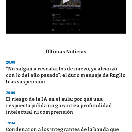
0
s
e
c
Últimas Noticias
o
n
20:08
d
"No salgan a rescatarlos de nuevo, ya alcanzó
s
o
con lo del año pasado": el duro mensaje de Ruglio
f
tras suspensión
3
3
s
20:00
e
El riesgo de la IA en el aula: por qué una
c
respuesta pulida no garantiza profundidad
o
n
intelectual ni comprensión
d
s
19:34
Condenaron a los integrantes de la banda que