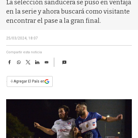
a
La selección sanducera se puso en ventaja
en la serie y ahora buscará como visitante
encontrar el pase a la gran final.
25/03/2024, 18:07
Compartir esta noticia
F
W
T
L
E
a
h
w
i
m
c
a
i
n
a
e
t
t
k
i
+
Agregar El País en
b
s
t
e
l
o
A
e
d
o
p
r
I
k
p
n