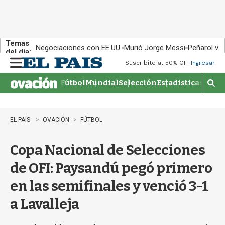
Temas
Negociaciones con EE.UU.
Murió Jorge Messi
Peñarol vs
del día:
Suscribite al 50% OFF
Ingresar
M
e
Fútbol
Mundial
Selección
Estadisticas
Agen
n
M
u
o
s
t
EL PAÍS
OVACIÓN
FÚTBOL
r
a
Copa Nacional de Selecciones
r
b
de OFI: Paysandú pegó primero
�
s
en las semifinales y venció 3-1
q
u
a Lavalleja
e
d