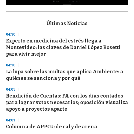
0
s
e
c
Últimas Noticias
o
n
04:30
d
Experto en medicina del estrés llega a
s
o
Montevideo: las claves de Daniel López Rosetti
f
para vivir mejor
3
3
s
04:10
e
La lupa sobre las multas que aplica Ambiente: a
c
quiénes se sanciona y por qué
o
n
d
04:05
s
Rendición de Cuentas: FA con los días contados
para lograr votos necesarios; oposición visualiza
apoyo a proyectos aparte
04:01
Columna de APPCU: de cal y de arena