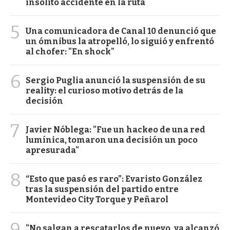
insólito accidente en la ruta
5
Una comunicadora de Canal 10 denunció que
un ómnibus la atropelló, lo siguió y enfrentó
al chofer: "En shock"
6
Sergio Puglia anunció la suspensión de su
reality: el curioso motivo detrás de la
decisión
7
Javier Nóblega: "Fue un hackeo de una red
lumínica, tomaron una decisión un poco
apresurada"
8
“Esto que pasó es raro”: Evaristo González
tras la suspensión del partido entre
Montevideo City Torque y Peñarol
9
"No salgan a rescatarlos de nuevo, ya alcanzó