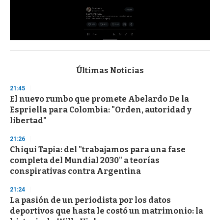
0
s
e
c
Últimas Noticias
o
n
21:45
d
El nuevo rumbo que promete Abelardo De la
s
o
Espriella para Colombia: "Orden, autoridad y
f
libertad"
3
3
s
21:26
e
Chiqui Tapia: del "trabajamos para una fase
c
completa del Mundial 2030" a teorías
o
n
conspirativas contra Argentina
d
s
21:24
La pasión de un periodista por los datos
deportivos que hasta le costó un matrimonio: la