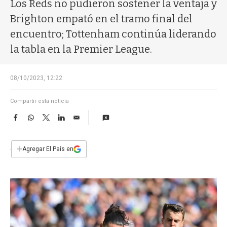
a
Los Reds no pudieron sostener la ventaja y
Brighton empató en el tramo final del
encuentro; Tottenham continúa liderando
la tabla en la Premier League.
08/10/2023, 12:22
Compartir esta noticia
F
W
T
L
E
a
h
w
i
m
c
a
i
n
a
e
t
t
k
i
+
Agregar El País en
b
s
t
e
l
o
A
e
d
o
p
r
I
k
p
n