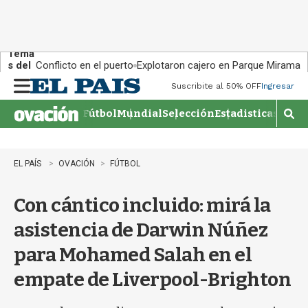
Tema
s del
Conflicto en el puerto
Explotaron cajero en Parque Miramar
día:
Suscribite al 50% OFF
Ingresar
M
e
Fútbol
Mundial
Selección
Estadisticas
Agen
n
M
u
o
s
t
EL PAÍS
OVACIÓN
FÚTBOL
r
a
Con cántico incluido: mirá la
r
b
asistencia de Darwin Núñez
�
s
para Mohamed Salah en el
q
u
empate de Liverpool-Brighton
e
d