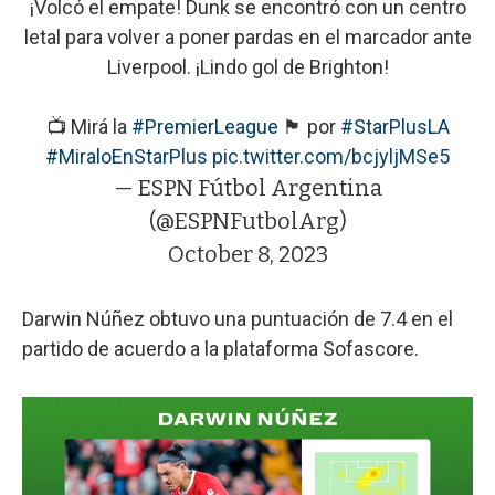
¡Volcó el empate! Dunk se encontró con un centro
letal para volver a poner pardas en el marcador ante
Liverpool. ¡Lindo gol de Brighton!
📺 Mirá la
#PremierLeague
🏴󠁧󠁢󠁥󠁮󠁧󠁿 por
#StarPlusLA
#MiraloEnStarPlus
pic.twitter.com/bcjyljMSe5
— ESPN Fútbol Argentina
(@ESPNFutbolArg)
October 8, 2023
Darwin Núñez obtuvo una puntuación de 7.4 en el
partido de acuerdo a la plataforma Sofascore.