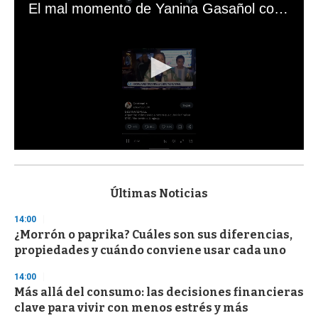
El mal momento de Yanina Gasañol con un hincha argentino en "Subrayado"
0
s
e
c
Últimas Noticias
o
n
14:00
d
¿Morrón o paprika? Cuáles son sus diferencias,
s
o
propiedades y cuándo conviene usar cada uno
f
3
14:00
3
s
Más allá del consumo: las decisiones financieras
e
clave para vivir con menos estrés y más
c