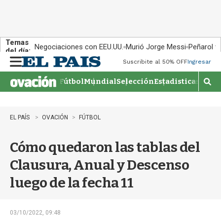
Temas
Negociaciones con EEU.UU.
Murió Jorge Messi
Peñarol v
del día:
Suscribite al 50% OFF
Ingresar
M
e
Fútbol
Mundial
Selección
Estadisticas
Agen
n
M
u
o
s
t
EL PAÍS
OVACIÓN
FÚTBOL
r
a
Cómo quedaron las tablas del
r
b
Clausura, Anual y Descenso
�
s
luego de la fecha 11
q
u
e
d
03/10/2022, 09:48