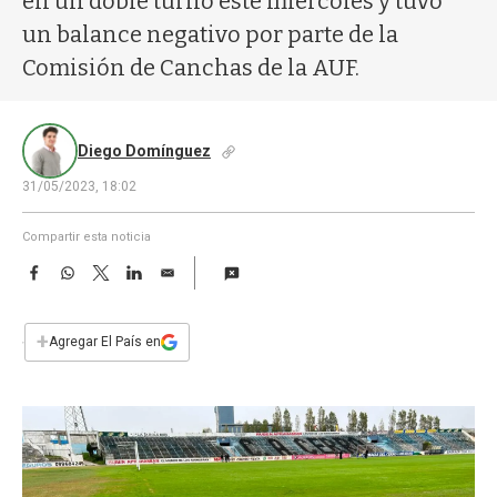
en un doble turno este miércoles y tuvo
a
un balance negativo por parte de la
Comisión de Canchas de la AUF.
Diego Domínguez
31/05/2023, 18:02
Compartir esta noticia
F
W
T
L
E
a
h
w
i
m
c
a
i
n
a
e
t
t
k
i
+
Agregar El País en
b
s
t
e
l
o
A
e
d
o
p
r
I
k
p
n