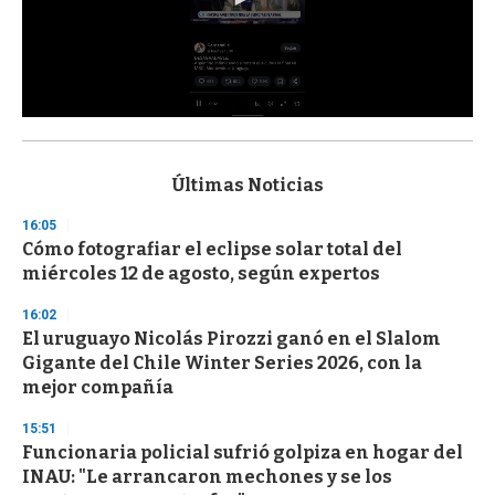
0
s
e
c
Últimas Noticias
o
n
16:05
d
Cómo fotografiar el eclipse solar total del
s
o
miércoles 12 de agosto, según expertos
f
3
16:02
3
s
El uruguayo Nicolás Pirozzi ganó en el Slalom
e
Gigante del Chile Winter Series 2026, con la
c
mejor compañía
o
n
d
15:51
s
Funcionaria policial sufrió golpiza en hogar del
INAU: "Le arrancaron mechones y se los