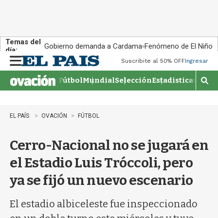
Temas del
Gobierno demanda a Cardama
Fenómeno de El Niño
día:
Suscribite al 50% OFF
Ingresar
M
e
Fútbol
Mundial
Selección
Estadisticas
Agen
n
M
u
o
s
t
EL PAÍS
OVACIÓN
FÚTBOL
r
a
Cerro-Nacional no se jugará en
r
b
el Estadio Luis Tróccoli, pero
�
s
ya se fijó un nuevo escenario
q
u
e
El estadio albiceleste fue inspeccionado
d