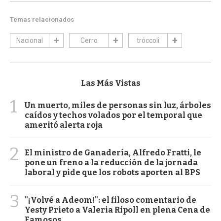
Temas relacionados
Nacional
Cerro
tróccoli
Las Más Vistas
1
Un muerto, miles de personas sin luz, árboles
caídos y techos volados por el temporal que
ameritó alerta roja
2
El ministro de Ganadería, Alfredo Fratti, le
pone un freno a la reducción de la jornada
laboral y pide que los robots aporten al BPS
3
"¡Volvé a Adeom!": el filoso comentario de
Yesty Prieto a Valeria Ripoll en plena Cena de
Famosos