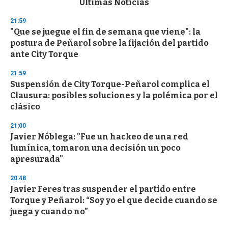
Últimas Noticias
o
n
21:59
d
"Que se juegue el fin de semana que viene": la
s
o
postura de Peñarol sobre la fijación del partido
f
ante City Torque
3
3
s
21:59
e
Suspensión de City Torque-Peñarol complica el
c
Clausura: posibles soluciones y la polémica por el
o
n
clásico
d
s
21:00
Javier Nóblega: "Fue un hackeo de una red
lumínica, tomaron una decisión un poco
apresurada"
20:48
Javier Feres tras suspender el partido entre
Torque y Peñarol: “Soy yo el que decide cuando se
juega y cuando no”