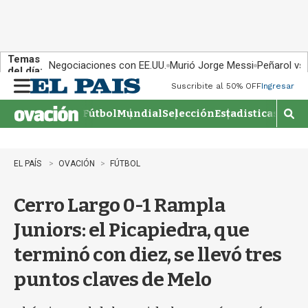
Temas
Negociaciones con EE.UU.
Murió Jorge Messi
Peñarol vs
del día:
Suscribite al 50% OFF
Ingresar
M
e
Fútbol
Mundial
Selección
Estadisticas
Agen
n
M
u
o
s
t
EL PAÍS
OVACIÓN
FÚTBOL
r
a
Cerro Largo 0-1 Rampla
r
b
Juniors: el Picapiedra, que
�
s
terminó con diez, se llevó tres
q
u
puntos claves de Melo
e
d