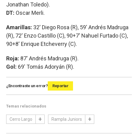
Jonathan Toledo).
DT:
Oscar Merli.
Amarillas:
32' Diego Rosa (R), 59' Andrés Madruga
(R), 72' Enzo Castillo (C), 90+7' Nahuel Furtado (C),
90+8' Enrique Etcheverry (C).
Roja:
87' Andrés Madruga (R).
Gol:
69' Tomás Adoryán (R).
¿Encontraste un error?
Reportar
Temas relacionados
Cerro Largo
Rampla Juniors