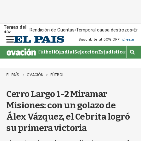
Temas del
Rendición de Cuentas
Temporal causa destrozos
En 
día:
Suscribite al 50% OFF
Ingresar
M
e
Fútbol
Mundial
Selección
Estadisticas
Agen
n
M
u
o
s
t
EL PAÍS
OVACIÓN
FÚTBOL
r
a
Cerro Largo 1-2 Miramar
r
b
Misiones: con un golazo de
�
s
Álex Vázquez, el Cebrita logró
q
u
su primera victoria
e
d