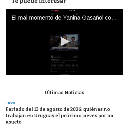
Te puede interesar
El mal momento de Yanina Gasañol con un hincha argentino en "Subrayado"
0
s
e
c
Últimas Noticias
o
n
10:28
d
Feriado del 13 de agosto de 2026: quiénes no
s
o
trabajan en Uruguay el próximo jueves por un
f
asueto
3
3