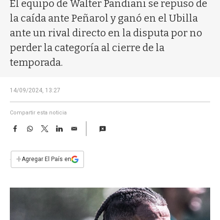
a
El equipo de Walter Pandiani se repuso de
la caída ante Peñarol y ganó en el Ubilla
ante un rival directo en la disputa por no
perder la categoría al cierre de la
temporada.
14/09/2024, 13:27
Compartir esta noticia
F
W
T
L
E
a
h
w
i
m
c
a
i
n
a
e
t
t
k
i
+
Agregar El País en
b
s
t
e
l
o
A
e
d
o
p
r
I
k
p
n