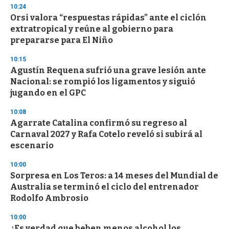
s
10:24
e
Orsi valora “respuestas rápidas” ante el ciclón
c
extratropical y reúne al gobierno para
o
n
prepararse para El Niño
d
s
10:15
Agustín Requena sufrió una grave lesión ante
Nacional: se rompió los ligamentos y siguió
jugando en el GPC
10:08
Agarrate Catalina confirmó su regreso al
Carnaval 2027 y Rafa Cotelo reveló si subirá al
escenario
10:00
Sorpresa en Los Teros: a 14 meses del Mundial de
Australia se terminó el ciclo del entrenador
Rodolfo Ambrosio
10:00
¿Es verdad que beben menos alcohol los