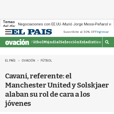
Temas
Negociaciones con EE.UU.
Murió Jorge Messi
Peñarol vs
del día:
Suscribite al 50% OFF
Ingresar
M
e
Fútbol
Mundial
Selección
Estadisticas
Agen
n
M
u
o
s
t
EL PAÍS
OVACIÓN
FÚTBOL
r
a
Cavani, referente: el
r
b
Manchester United y Solskjaer
�
s
alaban su rol de cara a los
q
u
jóvenes
e
d