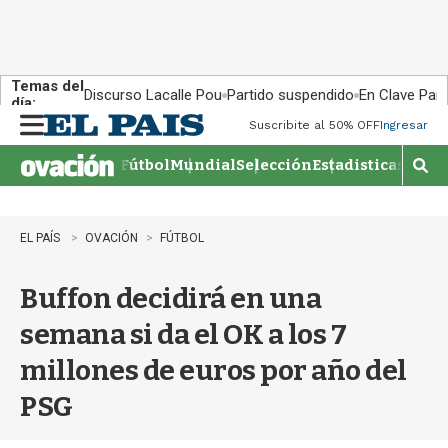
Temas del
Discurso Lacalle Pou
Partido suspendido
En Clave País
día:
Suscribite al 50% OFF
Ingresar
M
e
Fútbol
Mundial
Selección
Estadisticas
Agen
n
M
u
o
s
t
EL PAÍS
OVACIÓN
FÚTBOL
r
a
Buffon decidirá en una
r
b
semana si da el OK a los 7
�
s
millones de euros por año del
q
u
PSG
e
d