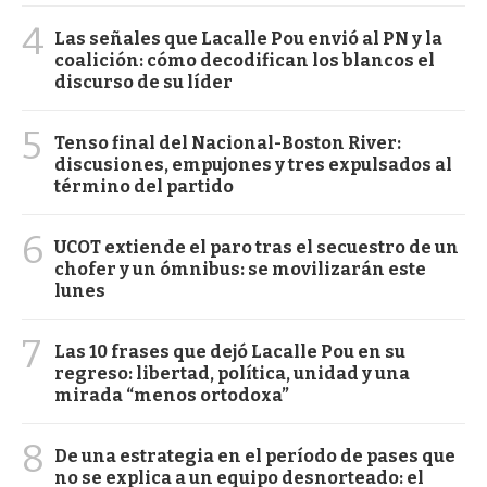
4
Las señales que Lacalle Pou envió al PN y la
coalición: cómo decodifican los blancos el
discurso de su líder
5
Tenso final del Nacional-Boston River:
discusiones, empujones y tres expulsados al
término del partido
6
UCOT extiende el paro tras el secuestro de un
chofer y un ómnibus: se movilizarán este
lunes
7
Las 10 frases que dejó Lacalle Pou en su
regreso: libertad, política, unidad y una
mirada “menos ortodoxa”
8
De una estrategia en el período de pases que
no se explica a un equipo desnorteado: el