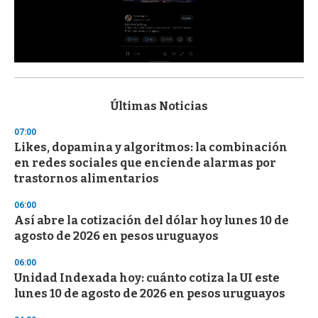
0
s
e
c
Últimas Noticias
o
n
07:00
d
Likes, dopamina y algoritmos: la combinación
s
o
en redes sociales que enciende alarmas por
f
trastornos alimentarios
3
3
s
06:00
e
Así abre la cotización del dólar hoy lunes 10 de
c
agosto de 2026 en pesos uruguayos
o
n
d
06:00
s
Unidad Indexada hoy: cuánto cotiza la UI este
lunes 10 de agosto de 2026 en pesos uruguayos