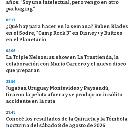
o
años: “Soy una intelectual, pero vengo en otro
f
packaging”
3
3
s
02:11
e
¿Qué hay para hacer en la semana? Ruben Blades
c
en el Sodre, "Camp Rock 3" en Disney+ y Buitres
o
n
en el Planetario
d
s
02:06
La Triple Nelson: su show en La Trastienda, la
colaboración con Mario Carrero y el nuevo disco
que preparan
23:56
Jugaban Uruguay Montevideo y Paysandú,
tiraron la pelota afuera y se produjo un insólito
accidente en la ruta
23:45
Conocé los resultados de la Quiniela y la Tómbola
nocturna del sábado 8 de agosto de 2026