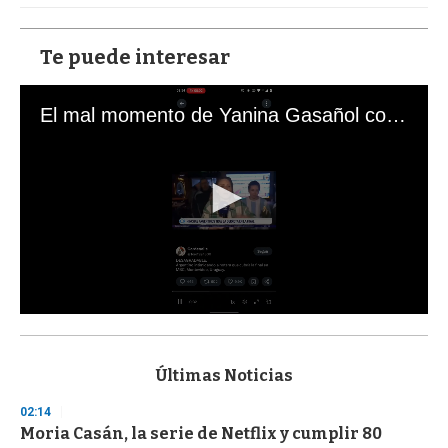
Te puede interesar
El mal momento de Yanina Gasañol con un hincha argentino en "Subrayado"
0
s
e
c
Últimas Noticias
o
n
02:14
d
Moria Casán, la serie de Netflix y cumplir 80
s