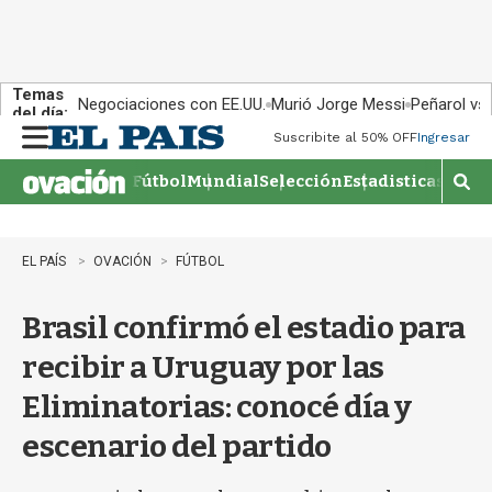
Temas
Negociaciones con EE.UU.
Murió Jorge Messi
Peñarol vs
del día:
Suscribite al 50% OFF
Ingresar
M
e
Fútbol
Mundial
Selección
Estadisticas
Agen
n
M
u
o
s
t
EL PAÍS
OVACIÓN
FÚTBOL
r
a
Brasil confirmó el estadio para
r
b
recibir a Uruguay por las
�
s
Eliminatorias: conocé día y
q
u
escenario del partido
e
d