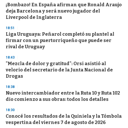
e
¡Bombazo! En España afirman que Ronald Araujo
c
deja Barcelona y será nuevo jugador del
o
n
Liverpool de Inglaterra
d
s
18:51
Liga Uruguaya: Peñarol completó su plantel al
firmar con un puertorriqueño que puede ser
rival de Uruguay
18:43
"Mezcla de dolor y gratitud": Orsi asistió al
velorio del secretario de la Junta Nacional de
Drogas
18:38
Nuevo intercambiador entre la Ruta 10 y Ruta 102
dio comienzo a sus obras: todos los detalles
18:30
Conocé los resultados de la Quiniela y la Tómbola
vespertina del viernes 7 de agosto de 2026