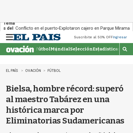
Tema
s del
Conflicto en el puerto
Explotaron cajero en Parque Miramar
día:
Suscribite al 50% OFF
Ingresar
M
e
Fútbol
Mundial
Selección
Estadisticas
Agen
n
M
u
o
s
t
EL PAÍS
OVACIÓN
FÚTBOL
r
a
Bielsa, hombre récord: superó
r
b
al maestro Tabárez en una
�
s
histórica marca por
q
u
Eliminatorias Sudamericanas
e
d