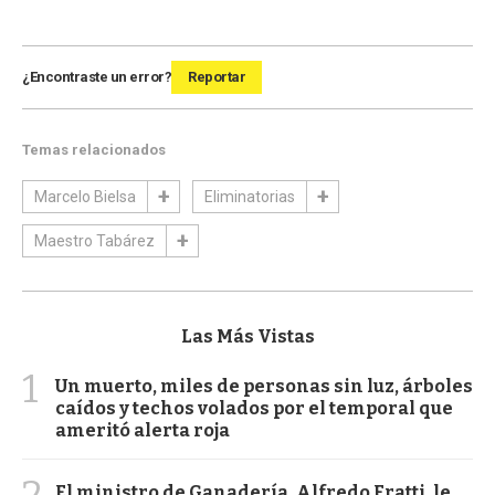
¿Encontraste un error?
Reportar
Temas relacionados
Marcelo Bielsa
Eliminatorias
Maestro Tabárez
Las Más Vistas
1
Un muerto, miles de personas sin luz, árboles
caídos y techos volados por el temporal que
ameritó alerta roja
2
El ministro de Ganadería, Alfredo Fratti, le