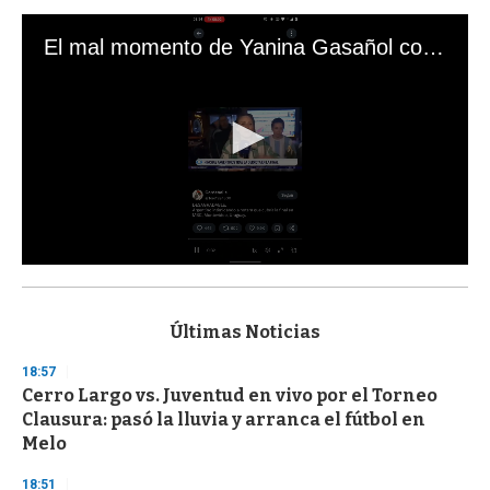
El mal momento de Yanina Gasañol con un hincha argentino en "Subrayado"
0
s
e
c
Últimas Noticias
o
n
18:57
d
Cerro Largo vs. Juventud en vivo por el Torneo
s
o
Clausura: pasó la lluvia y arranca el fútbol en
f
Melo
3
3
s
18:51