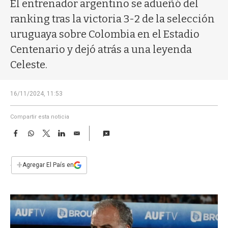
a
El entrenador argentino se adueñó del
ranking tras la victoria 3-2 de la selección
uruguaya sobre Colombia en el Estadio
Centenario y dejó atrás a una leyenda
Celeste.
16/11/2024, 11:53
Compartir esta noticia
F
W
T
L
E
a
h
w
i
m
c
a
i
n
a
e
t
t
k
i
+
Agregar El País en
b
s
t
e
l
o
A
e
d
o
p
r
I
k
p
n