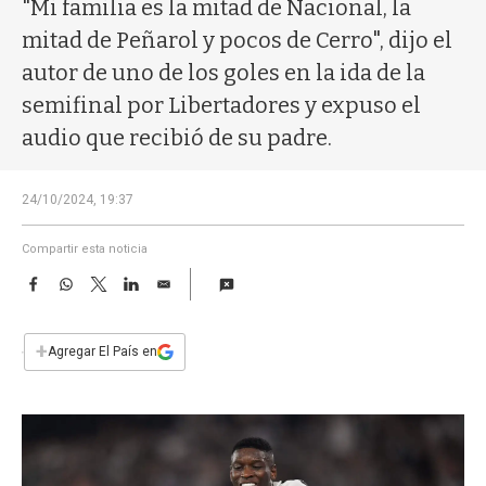
a
"Mi familia es la mitad de Nacional, la
mitad de Peñarol y pocos de Cerro", dijo el
autor de uno de los goles en la ida de la
semifinal por Libertadores y expuso el
audio que recibió de su padre.
24/10/2024, 19:37
Compartir esta noticia
F
W
T
L
E
a
h
w
i
m
c
a
i
n
a
e
t
t
k
i
+
Agregar El País en
b
s
t
e
l
o
A
e
d
o
p
r
I
k
p
n