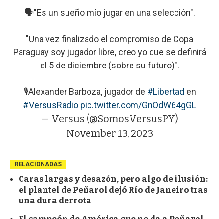
🗣️"Es un sueño mío jugar en una selección".
"Una vez finalizado el compromiso de Copa
Paraguay soy jugador libre, creo yo que se definirá
el 5 de diciembre (sobre su futuro)".
🎙️Alexander Barboza, jugador de
#Libertad
en
#VersusRadio
pic.twitter.com/GnOdW64gGL
— Versus (@SomosVersusPY)
November 13, 2023
RELACIONADAS
Caras largas y desazón, pero algo de ilusión:
el plantel de Peñarol dejó Río de Janeiro tras
una dura derrota
El campeón de América que no da a Peñarol