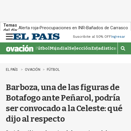
Temas
Alerta roja
Preocupaciones en INR
Bañados de Carrasco
del día:
Suscribite al 50% OFF
Ingresar
M
e
Fútbol
Mundial
Selección
Estadisticas
Agen
n
M
u
o
s
t
EL PAÍS
OVACIÓN
FÚTBOL
r
a
Barboza, una de las figuras de
r
b
Botafogo ante Peñarol, podría
�
s
ser convocado a la Celeste: qué
q
u
dijo al respecto
e
d