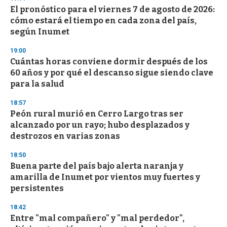
d
El pronóstico para el viernes 7 de agosto de 2026:
s
o
cómo estará el tiempo en cada zona del país,
f
según Inumet
3
3
s
19:00
e
Cuántas horas conviene dormir después de los
c
60 años y por qué el descanso sigue siendo clave
o
n
para la salud
d
s
18:57
Peón rural murió en Cerro Largo tras ser
alcanzado por un rayo; hubo desplazados y
destrozos en varias zonas
18:50
Buena parte del país bajo alerta naranja y
amarilla de Inumet por vientos muy fuertes y
persistentes
18:42
Entre "mal compañero" y "mal perdedor",