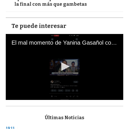
la final con más que gambetas
Te puede interesar
El mal momento de Yanina Gasañol con un hincha argentino en "Subrayado"
0
s
e
c
Últimas Noticias
o
n
19:11