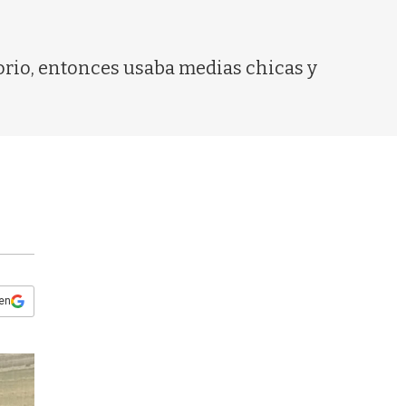
s
q
u
e
torio, entonces usaba medias chicas y
d
a
 en