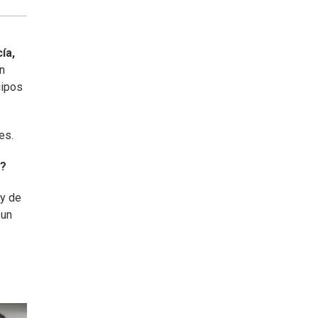
ía,
en
uipos
es.
a?
 y de
 un