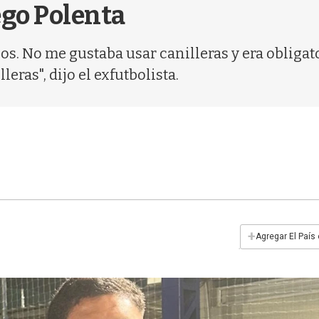
ego Polenta
ios. No me gustaba usar canilleras y era obliga
leras", dijo el exfutbolista.
+
Agregar El País