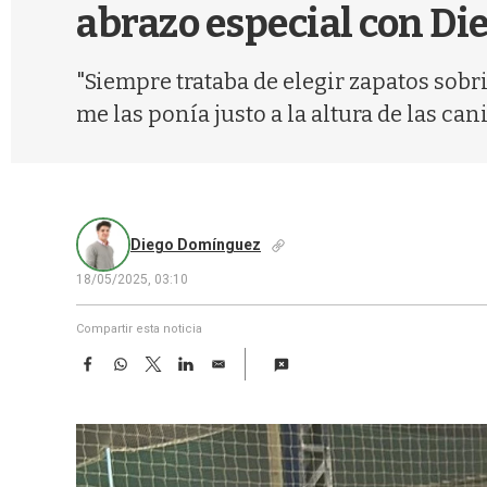
abrazo especial con Di
"Siempre trataba de elegir zapatos sobr
me las ponía justo a la altura de las canil
Diego Domínguez
18/05/2025, 03:10
Compartir esta noticia
F
W
T
L
E
a
h
w
i
m
c
a
i
n
a
e
t
t
k
i
b
s
t
e
l
o
A
e
d