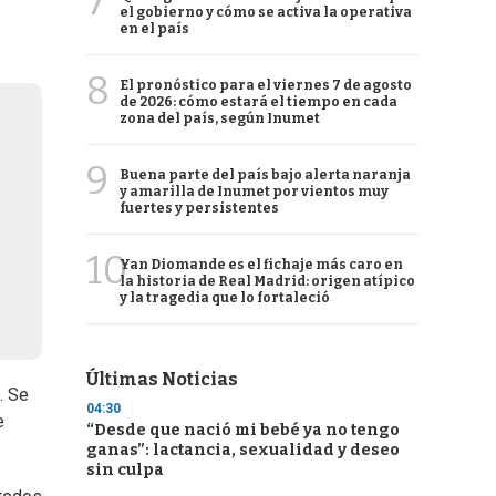
7
el gobierno y cómo se activa la operativa
en el país
8
El pronóstico para el viernes 7 de agosto
de 2026: cómo estará el tiempo en cada
zona del país, según Inumet
9
Buena parte del país bajo alerta naranja
y amarilla de Inumet por vientos muy
fuertes y persistentes
10
Yan Diomande es el fichaje más caro en
la historia de Real Madrid: origen atípico
y la tragedia que lo fortaleció
Últimas Noticias
. Se
04:30
e
“Desde que nació mi bebé ya no tengo
ganas”: lactancia, sexualidad y deseo
sin culpa