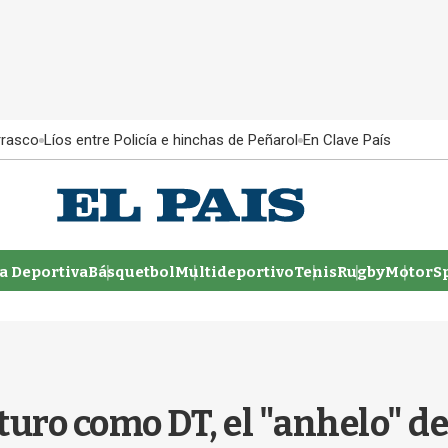
rrasco
Líos entre Policía e hinchas de Peñarol
En Clave País
 Deportiva
Básquetbol
Multideportivo
Tenis
Rugby
MotorSp
uro como DT, el "anhelo" de 