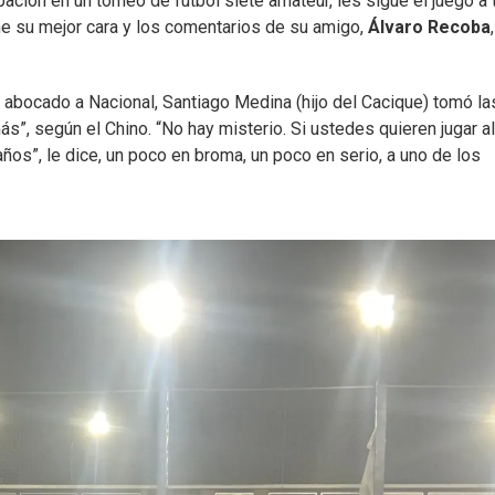
ación en un torneo de fútbol siete amateur, les sigue el juego a
ne su mejor cara y los comentarios de su amigo,
Álvaro Recoba
 abocado a Nacional, Santiago Medina (hijo del Cacique) tomó la
más”, según el Chino. “No hay misterio. Si ustedes quieren jugar al
ños”, le dice, un poco en broma, un poco en serio, a uno de los