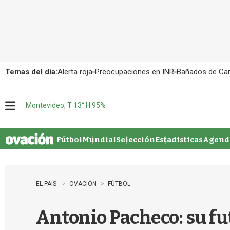
Temas del día:
Alerta roja
Preocupaciones en INR
Bañados de Ca
Montevideo, T 13° H 95%
M
e
n
u
Fútbol
Mundial
Selección
Estadisticas
Agenda
EL PAÍS
OVACIÓN
FÚTBOL
Antonio Pacheco: su fut