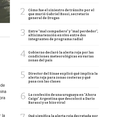
2
Cómo fue el siniestro de tránsito por el
que murió Gabriel Rossi, secretario
general de Drogas
3
Entre "mal compañero" y "mal perdedor",
altísima tensión en vivo entre dos
integrantes de programa radial
4
Gobierno declaró la alerta roja por las
condiciones meteorológicas en varias
zonas del país
5
Director del Sinae explicó qué implica la
alerta roja para zonas costeras y qué
pasa con las clases
 de
mina
6
La confesión de una uruguaya en "Ahora
ora
Caigo" Argentina que descolocó a Darío
Barassi y se hizo viral
 la
Qué significa la alerta roja decretada por