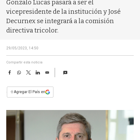
a
Gonzalo Lucas pasará a ser el
vicepresidente de la institución y José
Decurnex se integrará a la comisión
directiva tricolor.
29/05/2023, 14:50
Compartir esta noticia
F
W
T
L
E
a
h
w
i
m
c
a
i
n
a
e
t
t
k
i
+
Agregar El País en
b
s
t
e
l
o
A
e
d
o
p
r
I
k
p
n