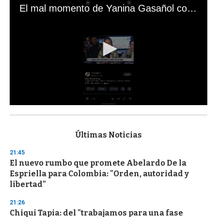
El mal momento de Yanina Gasañol con un hincha argentino en "Subrayado"
0
s
e
c
Últimas Noticias
o
n
21:45
d
El nuevo rumbo que promete Abelardo De la
s
o
Espriella para Colombia: "Orden, autoridad y
f
libertad"
3
3
s
21:26
e
Chiqui Tapia: del "trabajamos para una fase
c