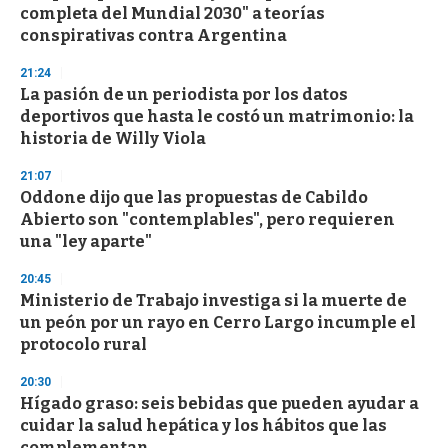
completa del Mundial 2030" a teorías
o
n
conspirativas contra Argentina
d
s
21:24
La pasión de un periodista por los datos
deportivos que hasta le costó un matrimonio: la
historia de Willy Viola
21:07
Oddone dijo que las propuestas de Cabildo
Abierto son "contemplables", pero requieren
una "ley aparte"
20:45
Ministerio de Trabajo investiga si la muerte de
un peón por un rayo en Cerro Largo incumple el
protocolo rural
20:30
Hígado graso: seis bebidas que pueden ayudar a
cuidar la salud hepática y los hábitos que las
complementan