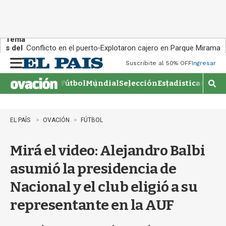
Tema
s del
Conflicto en el puerto
Explotaron cajero en Parque Miramar
día:
Suscribite al 50% OFF
Ingresar
M
e
Fútbol
Mundial
Selección
Estadisticas
Agen
n
M
u
o
s
t
EL PAÍS
OVACIÓN
FÚTBOL
r
a
Mirá el video: Alejandro Balbi
r
b
asumió la presidencia de
�
s
Nacional y el club eligió a su
q
u
representante en la AUF
e
d