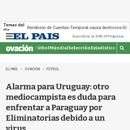
Temas del
Rendición de Cuentas
Temporal causa destrozos
En 
día:
Suscribite al 50% OFF
Ingresar
M
e
Fútbol
Mundial
Selección
Estadisticas
Agen
n
M
u
o
s
t
EL PAÍS
OVACIÓN
FÚTBOL
r
a
Alarma para Uruguay: otro
r
b
mediocampista es duda para
�
s
enfrentar a Paraguay por
q
u
Eliminatorias debido a un
e
d
virus