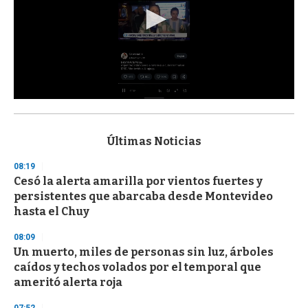
0
s
e
c
Últimas Noticias
o
n
08:19
d
Cesó la alerta amarilla por vientos fuertes y
s
o
persistentes que abarcaba desde Montevideo
f
hasta el Chuy
3
3
s
08:09
e
Un muerto, miles de personas sin luz, árboles
c
caídos y techos volados por el temporal que
o
n
ameritó alerta roja
d
s