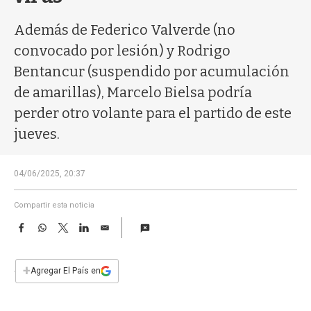
a
Además de Federico Valverde (no
convocado por lesión) y Rodrigo
Bentancur (suspendido por acumulación
de amarillas), Marcelo Bielsa podría
perder otro volante para el partido de este
jueves.
04/06/2025, 20:37
Compartir esta noticia
F
W
T
L
E
a
h
w
i
m
c
a
i
n
a
e
t
t
k
i
+
Agregar El País en
b
s
t
e
l
o
A
e
d
o
p
r
I