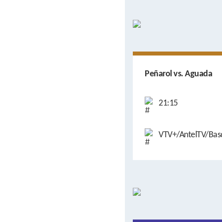
Peñarol vs. Aguada
21:15
VTV+/AntelTV/Bas