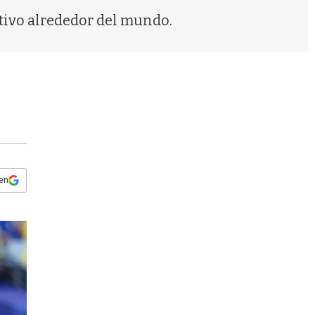
s
tivo alrededor del mundo.
q
u
e
d
a
 en