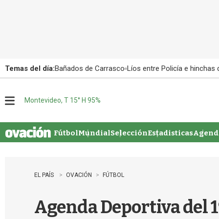
Temas del día:
Bañados de Carrasco
Líos entre Policía e hinchas
Montevideo, T 15° H 95%
M
e
n
u
Fútbol
Mundial
Selección
Estadisticas
Agenda
EL PAÍS
OVACIÓN
FÚTBOL
Agenda Deportiva del 1