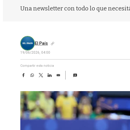
Una newsletter con todo lo que necesit
El País
19/06/2026, 04:00
Compartir esta noticia
F
W
T
L
E
a
h
w
i
m
c
a
i
n
a
e
t
t
k
i
b
s
t
e
l
o
A
e
d
o
p
r
I
k
p
n