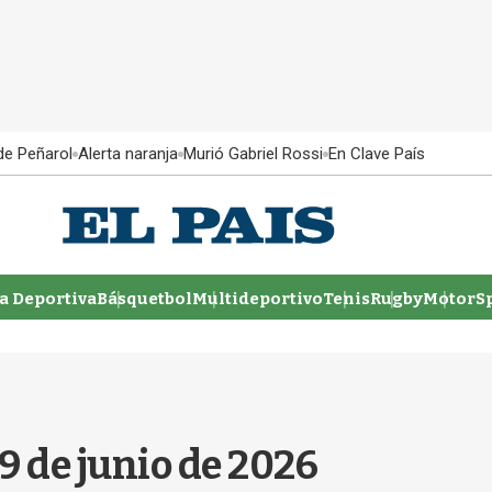
 de Peñarol
Alerta naranja
Murió Gabriel Rossi
En Clave País
 Deportiva
Básquetbol
Multideportivo
Tenis
Rugby
MotorSp
9 de junio de 2026