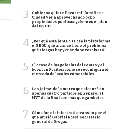
3
Gobierno quiere llevar mil familias a
Ciudad Vieja aprovechando ocho
propiedades públicas: ¿cómo es el plan
del MVOT?
4
¿Por qué está lenta o se cae la plataforma
e-BROU, qué alcance tiene el problema,
qué riesgos hay y cuándo se resolverá?
5
El ocaso de las galerías del Centro y el
boom en Pocitos: cómo se reconfigura el
mercado de locales comerciales
6
Leo Jaime: de la marca que alcanzó en
apenas cuatro partidos en Peñarol al
MVP de la final con más que gambetas
7
Cómo fue el siniestro de tránsito por el
que murió Gabriel Rossi, secretario
general de Drogas