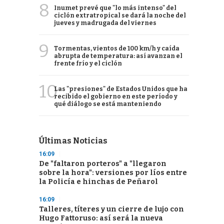
8
Inumet prevé que "lo más intenso" del
ciclón extratropical se dará la noche del
jueves y madrugada del viernes
9
Tormentas, vientos de 100 km/h y caída
abrupta de temperatura: así avanzan el
frente frío y el ciclón
10
Las "presiones" de Estados Unidos que ha
recibido el gobierno en este período y
qué diálogo se está manteniendo
Últimas Noticias
16:09
De "faltaron porteros" a "llegaron
sobre la hora": versiones por líos entre
la Policía e hinchas de Peñarol
16:09
Talleres, títeres y un cierre de lujo con
Hugo Fattoruso: así será la nueva