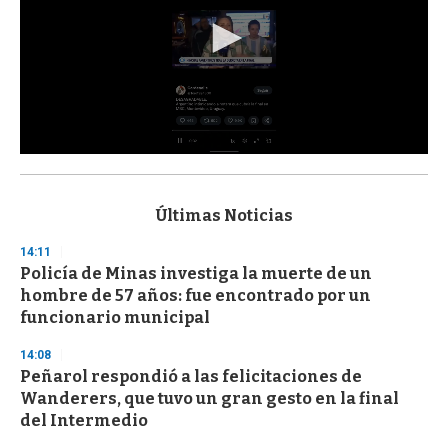
0
s
e
c
Últimas Noticias
o
n
14:11
d
Policía de Minas investiga la muerte de un
s
o
hombre de 57 años: fue encontrado por un
f
funcionario municipal
3
3
s
14:08
e
Peñarol respondió a las felicitaciones de
c
Wanderers, que tuvo un gran gesto en la final
o
n
del Intermedio
d