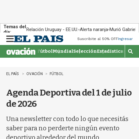
Temas del
Relación Uruguay - EE.UU.
Alerta naranja
Murió Gabriel 
día:
Suscribite al 50% OFF
Ingresar
M
e
Fútbol
Mundial
Selección
Estadisticas
Agen
n
M
u
o
s
t
EL PAÍS
OVACIÓN
FÚTBOL
r
a
Agenda Deportiva del 1 de julio
r
b
de 2026
�
s
q
Una newsletter con todo lo que necesitás
u
saber para no perderte ningún evento
e
d
deportivo alrededor del mundo.