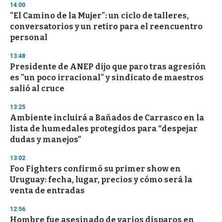
s
14:00
"El Camino de la Mujer": un ciclo de talleres,
conversatorios y un retiro para el reencuentro
personal
13:48
Presidente de ANEP dijo que paro tras agresión
es "un poco irracional" y sindicato de maestros
salió al cruce
13:25
Ambiente incluirá a Bañados de Carrasco en la
lista de humedales protegidos para “despejar
dudas y manejos”
13:02
Foo Fighters confirmó su primer show en
Uruguay: fecha, lugar, precios y cómo será la
venta de entradas
12:56
Hombre fue asesinado de varios disparos en