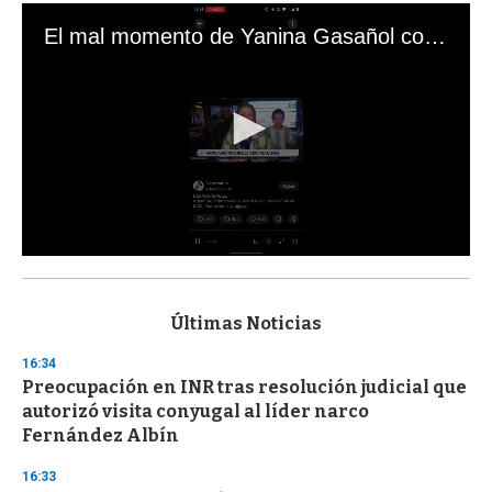
El mal momento de Yanina Gasañol con un hincha argentino en "Subrayado"
0
s
e
c
Últimas Noticias
o
n
16:34
d
Preocupación en INR tras resolución judicial que
s
o
autorizó visita conyugal al líder narco
f
Fernández Albín
3
3
s
16:33
e