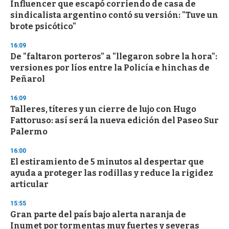
Influencer que escapó corriendo de casa de
c
sindicalista argentino contó su versión: "Tuve un
o
n
brote psicótico"
d
s
16:09
De "faltaron porteros" a "llegaron sobre la hora":
versiones por líos entre la Policía e hinchas de
Peñarol
16:09
Talleres, títeres y un cierre de lujo con Hugo
Fattoruso: así será la nueva edición del Paseo Sur
Palermo
16:00
El estiramiento de 5 minutos al despertar que
ayuda a proteger las rodillas y reduce la rigidez
articular
15:55
Gran parte del país bajo alerta naranja de
Inumet por tormentas muy fuertes y severas