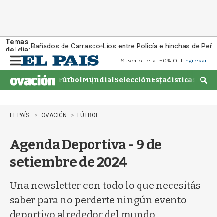
Temas
Bañados de Carrasco
Líos entre Policía e hinchas de Peña
del día:
Suscribite al 50% OFF
Ingresar
M
e
Fútbol
Mundial
Selección
Estadisticas
Agen
n
M
u
o
s
t
EL PAÍS
OVACIÓN
FÚTBOL
r
a
Agenda Deportiva - 9 de
r
b
setiembre de 2024
�
s
q
Una newsletter con todo lo que necesitás
u
saber para no perderte ningún evento
e
d
deportivo alrededor del mundo.