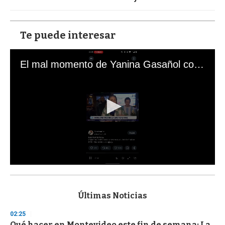
Te puede interesar
El mal momento de Yanina Gasañol con un hincha argentino en "Subrayado"
0
s
e
c
Últimas Noticias
o
n
02:25
d
Qué hacer en Montevideo este fin de semana: La
s