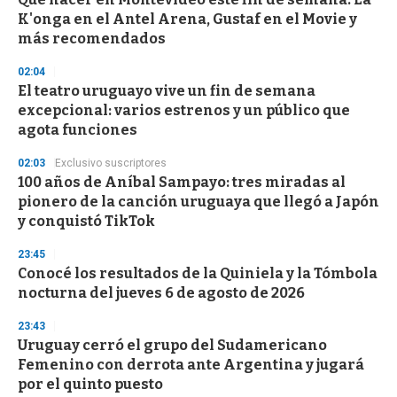
o
K'onga en el Antel Arena, Gustaf en el Movie y
f
más recomendados
3
3
s
02:04
e
El teatro uruguayo vive un fin de semana
c
excepcional: varios estrenos y un público que
o
n
agota funciones
d
s
02:03
Exclusivo suscriptores
100 años de Aníbal Sampayo: tres miradas al
pionero de la canción uruguaya que llegó a Japón
y conquistó TikTok
23:45
Conocé los resultados de la Quiniela y la Tómbola
nocturna del jueves 6 de agosto de 2026
23:43
Uruguay cerró el grupo del Sudamericano
Femenino con derrota ante Argentina y jugará
por el quinto puesto