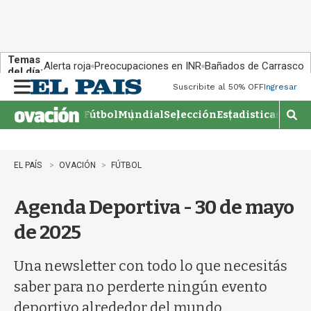
Temas
Alerta roja
Preocupaciones en INR
Bañados de Carrasco
del día:
Suscribite al 50% OFF
Ingresar
M
e
Fútbol
Mundial
Selección
Estadisticas
Agen
n
M
u
o
s
t
EL PAÍS
OVACIÓN
FÚTBOL
r
a
Agenda Deportiva - 30 de mayo
r
b
de 2025
�
s
q
Una newsletter con todo lo que necesitás
u
saber para no perderte ningún evento
e
d
deportivo alrededor del mundo.