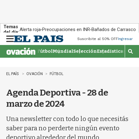
Temas
Alerta roja
Preocupaciones en INR
Bañados de Carrasco
del día:
Suscribite al 50% OFF
Ingresar
M
e
Fútbol
Mundial
Selección
Estadisticas
Agen
n
M
u
o
s
t
EL PAÍS
OVACIÓN
FÚTBOL
r
a
Agenda Deportiva - 28 de
r
b
marzo de 2024
�
s
q
Una newsletter con todo lo que necesitás
u
saber para no perderte ningún evento
e
d
deportivo alrededor del mundo.