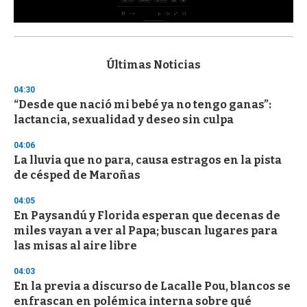
0
s
e
c
Últimas Noticias
o
n
04:30
d
“Desde que nació mi bebé ya no tengo ganas”:
s
o
lactancia, sexualidad y deseo sin culpa
f
3
04:06
3
s
La lluvia que no para, causa estragos en la pista
e
de césped de Maroñas
c
o
04:05
n
d
En Paysandú y Florida esperan que decenas de
s
miles vayan a ver al Papa; buscan lugares para
las misas al aire libre
04:03
En la previa a discurso de Lacalle Pou, blancos se
enfrascan en polémica interna sobre qué