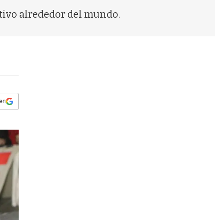
s
tivo alrededor del mundo.
q
u
e
d
a
 en