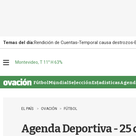
Temas del día:
Rendición de Cuentas
Temporal causa destrozos
Montevideo, T 11° H 63%
M
e
n
u
Fútbol
Mundial
Selección
Estadisticas
Agenda
EL PAÍS
OVACIÓN
FÚTBOL
Agenda Deportiva - 25