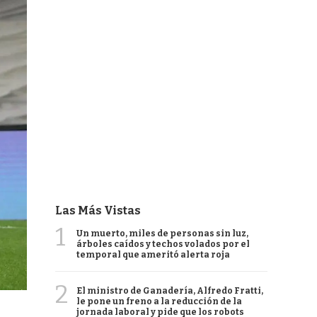
Las Más Vistas
1
Un muerto, miles de personas sin luz,
árboles caídos y techos volados por el
temporal que ameritó alerta roja
2
El ministro de Ganadería, Alfredo Fratti,
le pone un freno a la reducción de la
jornada laboral y pide que los robots