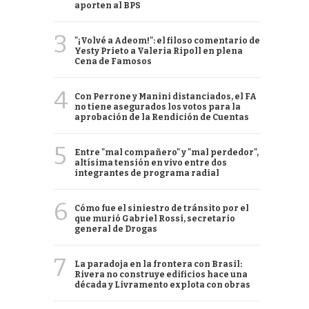
aporten al BPS
3
"¡Volvé a Adeom!": el filoso comentario de
Yesty Prieto a Valeria Ripoll en plena
Cena de Famosos
4
Con Perrone y Manini distanciados, el FA
no tiene asegurados los votos para la
aprobación de la Rendición de Cuentas
5
Entre "mal compañero" y "mal perdedor",
altísima tensión en vivo entre dos
integrantes de programa radial
6
Cómo fue el siniestro de tránsito por el
que murió Gabriel Rossi, secretario
general de Drogas
7
La paradoja en la frontera con Brasil:
Rivera no construye edificios hace una
década y Livramento explota con obras