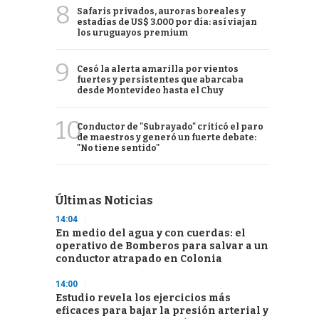
8
Safaris privados, auroras boreales y
estadías de US$ 3.000 por día: así viajan
los uruguayos premium
9
Cesó la alerta amarilla por vientos
fuertes y persistentes que abarcaba
desde Montevideo hasta el Chuy
10
Conductor de "Subrayado" criticó el paro
de maestros y generó un fuerte debate:
"No tiene sentido"
Últimas Noticias
14:04
En medio del agua y con cuerdas: el
operativo de Bomberos para salvar a un
conductor atrapado en Colonia
14:00
Estudio revela los ejercicios más
eficaces para bajar la presión arterial y