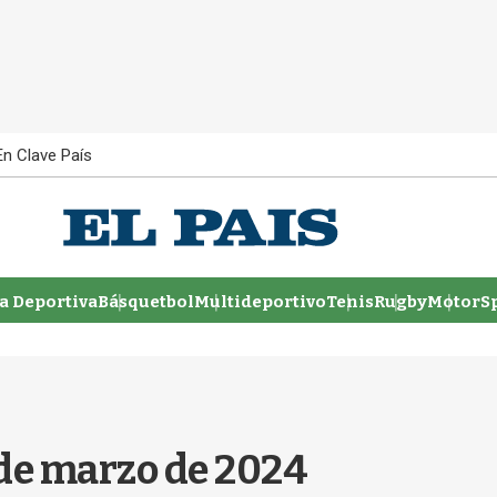
En Clave País
 Deportiva
Básquetbol
Multideportivo
Tenis
Rugby
MotorSp
 de marzo de 2024