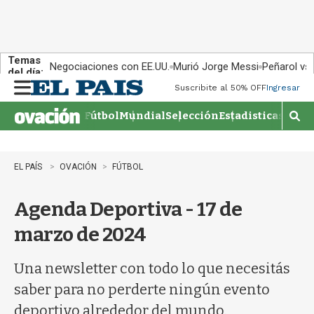
Temas
Negociaciones con EE.UU.
Murió Jorge Messi
Peñarol vs
del día:
Suscribite al 50% OFF
Ingresar
M
e
Fútbol
Mundial
Selección
Estadisticas
Agen
n
M
u
o
s
t
EL PAÍS
OVACIÓN
FÚTBOL
r
a
Agenda Deportiva - 17 de
r
b
marzo de 2024
�
s
q
Una newsletter con todo lo que necesitás
u
saber para no perderte ningún evento
e
d
deportivo alrededor del mundo.