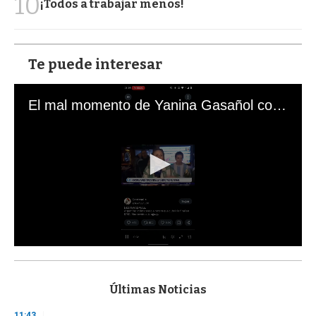
10
¡Todos a trabajar menos!
Te puede interesar
El mal momento de Yanina Gasañol con un hincha argentino en "Subrayado"
0
s
e
c
Últimas Noticias
o
n
11:43