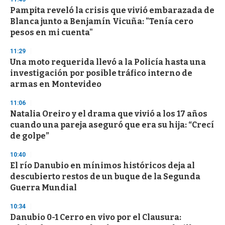
d
Pampita reveló la crisis que vivió embarazada de
s
o
Blanca junto a Benjamín Vicuña: "Tenía cero
f
pesos en mi cuenta"
3
3
s
11:29
e
Una moto requerida llevó a la Policía hasta una
c
investigación por posible tráfico interno de
o
n
armas en Montevideo
d
s
11:06
Natalia Oreiro y el drama que vivió a los 17 años
cuando una pareja aseguró que era su hija: “Crecí
de golpe”
10:40
El río Danubio en mínimos históricos deja al
descubierto restos de un buque de la Segunda
Guerra Mundial
10:34
Danubio 0-1 Cerro en vivo por el Clausura: