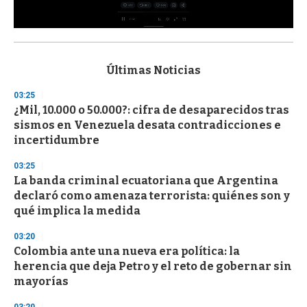
0
s
e
c
Últimas Noticias
o
n
03:25
d
¿Mil, 10.000 o 50.000?: cifra de desaparecidos tras
s
o
sismos en Venezuela desata contradicciones e
f
incertidumbre
3
3
s
03:25
e
La banda criminal ecuatoriana que Argentina
c
declaró como amenaza terrorista: quiénes son y
o
n
qué implica la medida
d
s
03:20
Colombia ante una nueva era política: la
herencia que deja Petro y el reto de gobernar sin
mayorías
03:20