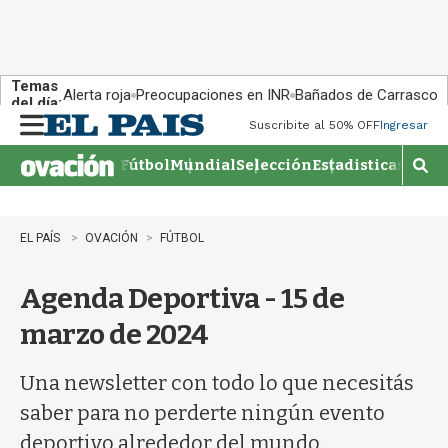
Temas
Alerta roja
Preocupaciones en INR
Bañados de Carrasco
del día:
Suscribite al 50% OFF
Ingresar
M
e
Fútbol
Mundial
Selección
Estadisticas
Agen
n
M
u
o
s
t
EL PAÍS
OVACIÓN
FÚTBOL
r
a
Agenda Deportiva - 15 de
r
b
marzo de 2024
�
s
q
Una newsletter con todo lo que necesitás
u
saber para no perderte ningún evento
e
d
deportivo alrededor del mundo.