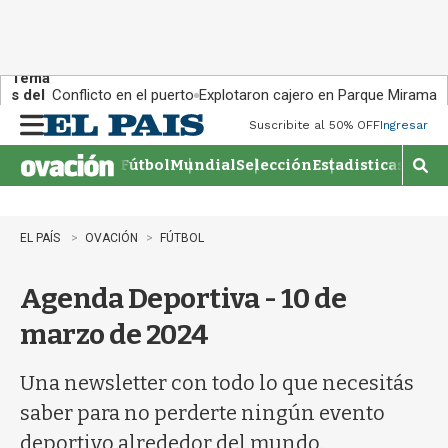
Tema
s del
Conflicto en el puerto
Explotaron cajero en Parque Miramar
día:
Suscribite al 50% OFF
Ingresar
M
e
Fútbol
Mundial
Selección
Estadisticas
Agen
n
M
u
o
s
t
EL PAÍS
OVACIÓN
FÚTBOL
r
a
Agenda Deportiva - 10 de
r
b
marzo de 2024
�
s
q
Una newsletter con todo lo que necesitás
u
saber para no perderte ningún evento
e
d
deportivo alrededor del mundo.