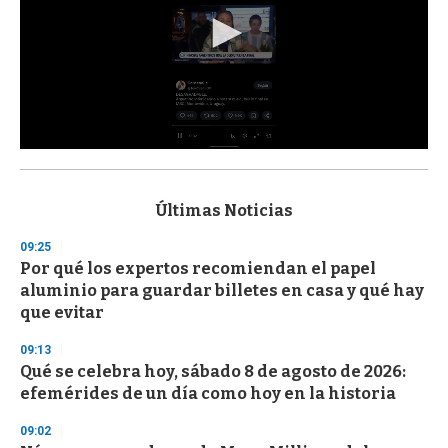
0
s
e
c
Últimas Noticias
o
n
09:25
d
Por qué los expertos recomiendan el papel
s
o
aluminio para guardar billetes en casa y qué hay
f
que evitar
3
3
s
09:13
e
Qué se celebra hoy, sábado 8 de agosto de 2026:
c
efemérides de un día como hoy en la historia
o
n
d
09:02
s