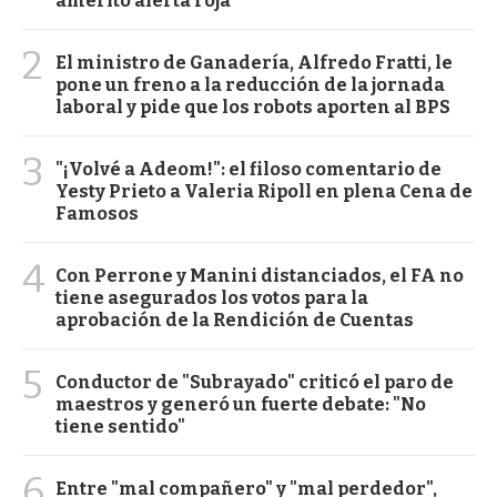
ameritó alerta roja
2
El ministro de Ganadería, Alfredo Fratti, le
pone un freno a la reducción de la jornada
laboral y pide que los robots aporten al BPS
3
"¡Volvé a Adeom!": el filoso comentario de
Yesty Prieto a Valeria Ripoll en plena Cena de
Famosos
4
Con Perrone y Manini distanciados, el FA no
tiene asegurados los votos para la
aprobación de la Rendición de Cuentas
5
Conductor de "Subrayado" criticó el paro de
maestros y generó un fuerte debate: "No
tiene sentido"
6
Entre "mal compañero" y "mal perdedor",