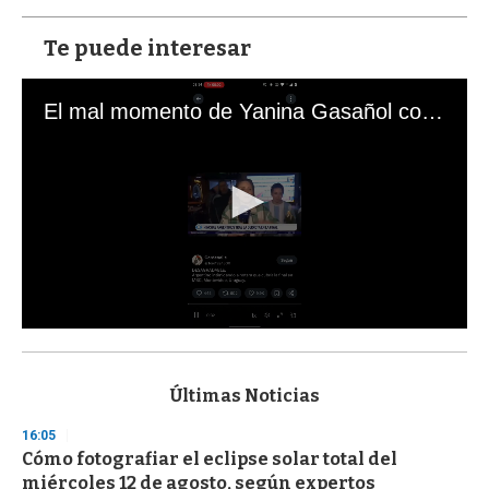
Te puede interesar
El mal momento de Yanina Gasañol con un hincha argentino en "Subrayado"
0
s
e
c
Últimas Noticias
o
n
16:05
d
Cómo fotografiar el eclipse solar total del
s
o
miércoles 12 de agosto, según expertos