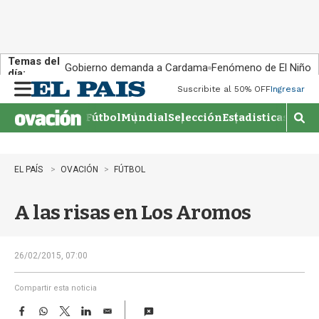
Temas del
Gobierno demanda a Cardama
Fenómeno de El Niño
día:
Suscribite al 50% OFF
Ingresar
M
e
Fútbol
Mundial
Selección
Estadisticas
Agen
n
M
u
o
s
t
EL PAÍS
OVACIÓN
FÚTBOL
r
a
A las risas en Los Aromos
r
b
�
s
26/02/2015, 07:00
q
u
Compartir esta noticia
e
F
W
T
L
E
d