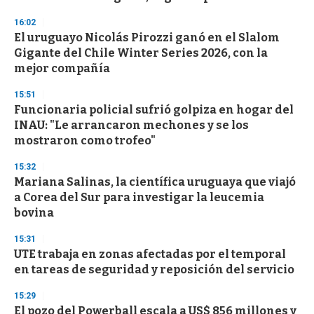
f
3
16:02
3
s
El uruguayo Nicolás Pirozzi ganó en el Slalom
e
Gigante del Chile Winter Series 2026, con la
c
mejor compañía
o
n
d
15:51
s
Funcionaria policial sufrió golpiza en hogar del
INAU: "Le arrancaron mechones y se los
mostraron como trofeo"
15:32
Mariana Salinas, la científica uruguaya que viajó
a Corea del Sur para investigar la leucemia
bovina
15:31
UTE trabaja en zonas afectadas por el temporal
en tareas de seguridad y reposición del servicio
15:29
El pozo del Powerball escala a US$ 856 millones y