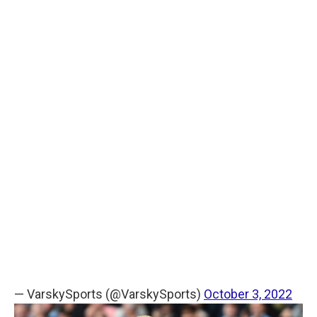
— VarskySports (@VarskySports)
October 3, 2022