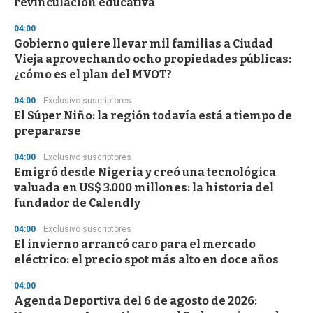
revinculación educativa
d
s
04:00
Gobierno quiere llevar mil familias a Ciudad
Vieja aprovechando ocho propiedades públicas:
¿cómo es el plan del MVOT?
04:00
Exclusivo suscriptores
El Súper Niño: la región todavía está a tiempo de
prepararse
04:00
Exclusivo suscriptores
Emigró desde Nigeria y creó una tecnológica
valuada en US$ 3.000 millones: la historia del
fundador de Calendly
04:00
Exclusivo suscriptores
El invierno arrancó caro para el mercado
eléctrico: el precio spot más alto en doce años
04:00
Agenda Deportiva del 6 de agosto de 2026: