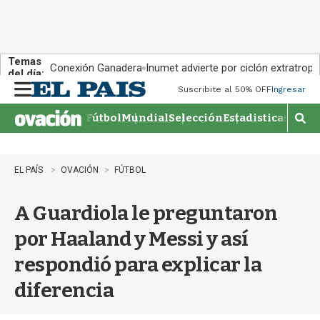
Temas
Conexión Ganadera
Inumet advierte por ciclón extratropi
del día:
Suscribite al 50% OFF
Ingresar
M
e
Fútbol
Mundial
Selección
Estadisticas
Agen
n
M
u
o
s
t
EL PAÍS
OVACIÓN
FÚTBOL
r
a
A Guardiola le preguntaron
r
b
por Haaland y Messi y así
�
s
respondió para explicar la
q
u
diferencia
e
d