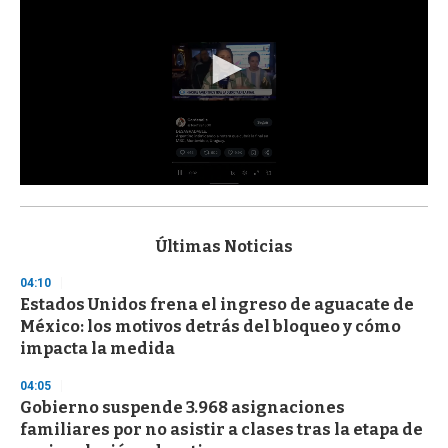
0
s
e
c
Últimas Noticias
o
n
04:10
d
Estados Unidos frena el ingreso de aguacate de
s
o
México: los motivos detrás del bloqueo y cómo
f
impacta la medida
3
3
s
04:05
e
Gobierno suspende 3.968 asignaciones
c
familiares por no asistir a clases tras la etapa de
o
n