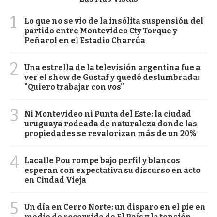
1
Lo que no se vio de la insólita suspensión del
partido entre Montevideo Cty Torque y
Peñarol en el Estadio Charrúa
2
Una estrella de la televisión argentina fue a
ver el show de Gustaf y quedó deslumbrada:
"Quiero trabajar con vos"
3
Ni Montevideo ni Punta del Este: la ciudad
uruguaya rodeada de naturaleza donde las
propiedades se revalorizan más de un 20%
4
Lacalle Pou rompe bajo perfil y blancos
esperan con expectativa su discurso en acto
en Ciudad Vieja
5
Un día en Cerro Norte: un disparo en el pie en
medio de recorrida de El País y la tensión