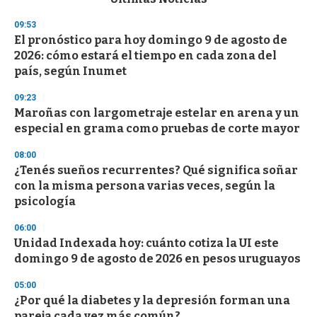
o
n
09:53
d
El pronóstico para hoy domingo 9 de agosto de
s
o
2026: cómo estará el tiempo en cada zona del
f
país, según Inumet
3
3
s
09:23
e
Maroñas con largometraje estelar en arena y un
c
especial en grama como pruebas de corte mayor
o
n
d
08:00
s
¿Tenés sueños recurrentes? Qué significa soñar
con la misma persona varias veces, según la
psicología
06:00
Unidad Indexada hoy: cuánto cotiza la UI este
domingo 9 de agosto de 2026 en pesos uruguayos
05:00
¿Por qué la diabetes y la depresión forman una
pareja cada vez más común?