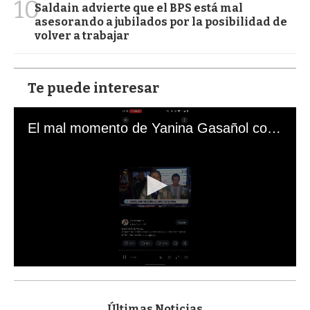
10
Saldain advierte que el BPS está mal
asesorando a jubilados por la posibilidad de
volver a trabajar
Te puede interesar
El mal momento de Yanina Gasañol con un hincha argentino en "Subrayado"
0
s
e
c
Últimas Noticias