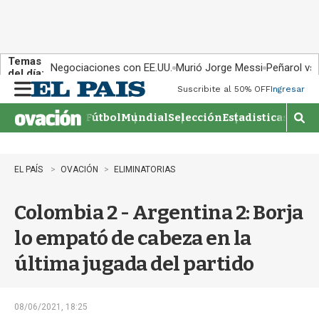
Temas
Negociaciones con EE.UU.
Murió Jorge Messi
Peñarol vs
del día:
Suscribite al 50% OFF
Ingresar
M
e
Fútbol
Mundial
Selección
Estadisticas
Agen
n
M
u
o
s
t
EL PAÍS
OVACIÓN
ELIMINATORIAS
r
a
Colombia 2 - Argentina 2: Borja
r
b
lo empató de cabeza en la
�
s
última jugada del partido
q
u
e
d
08/06/2021, 18:25