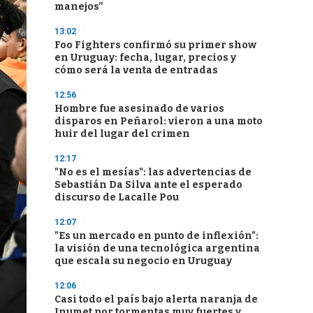
manejos”
13:02
Foo Fighters confirmó su primer show
en Uruguay: fecha, lugar, precios y
cómo será la venta de entradas
12:56
Hombre fue asesinado de varios
disparos en Peñarol: vieron a una moto
huir del lugar del crimen
12:17
"No es el mesías": las advertencias de
Sebastián Da Silva ante el esperado
discurso de Lacalle Pou
12:07
"Es un mercado en punto de inflexión":
la visión de una tecnológica argentina
que escala su negocio en Uruguay
12:06
Casi todo el país bajo alerta naranja de
Inumet por tormentas muy fuertes y