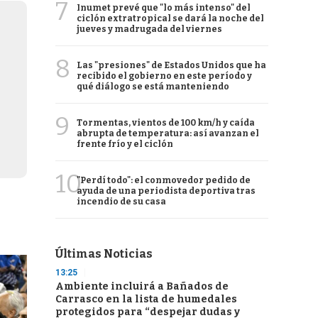
7
Inumet prevé que "lo más intenso" del
ciclón extratropical se dará la noche del
jueves y madrugada del viernes
8
Las "presiones" de Estados Unidos que ha
recibido el gobierno en este período y
qué diálogo se está manteniendo
9
Tormentas, vientos de 100 km/h y caída
abrupta de temperatura: así avanzan el
frente frío y el ciclón
10
"Perdí todo": el conmovedor pedido de
ayuda de una periodista deportiva tras
incendio de su casa
Últimas Noticias
13:25
Ambiente incluirá a Bañados de
Carrasco en la lista de humedales
protegidos para “despejar dudas y