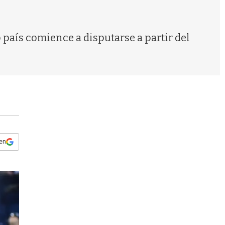
s
q
u
e
país comience a disputarse a partir del
d
a
 en