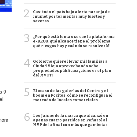
2
Casi todo el país bajo alerta naranja de
Inumet por tormentas muy fuertes y
severas
3
¿Por qué está lenta o se cae la plataforma
e-BROU, qué alcance tiene el problema,
qué riesgos hay y cuándo se resolverá?
4
Gobierno quiere llevar mil familias a
Ciudad Vieja aprovechando ocho
propiedades públicas: ¿cómo es el plan
del MVOT?
5
El ocaso de las galerías del Centro y el
s 9
boom en Pocitos: cómo se reconfigura el
el
mercado de locales comerciales
6
Leo Jaime: de la marca que alcanzó en
hora
apenas cuatro partidos en Peñarol al
MVP de la final con más que gambetas