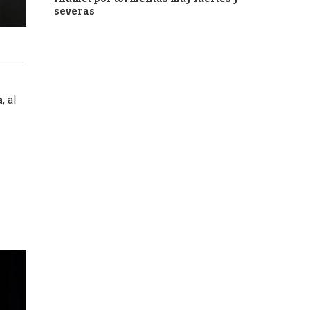
severas
a
, al