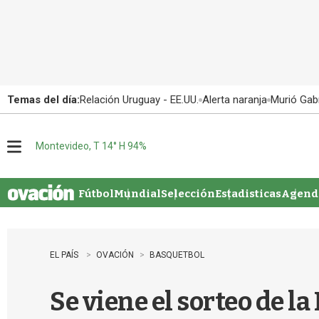
Temas del día:
Relación Uruguay - EE.UU.
Alerta naranja
Murió Gabr
Montevideo, T 14° H 94%
M
e
n
u
Fútbol
Mundial
Selección
Estadisticas
Agenda
EL PAÍS
OVACIÓN
BASQUETBOL
Se viene el sorteo de l