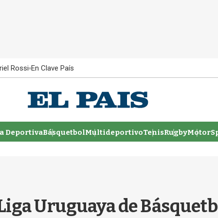
iel Rossi
En Clave País
 Deportiva
Básquetbol
Multideportivo
Tenis
Rugby
MotorSp
a Liga Uruguaya de Básquetb