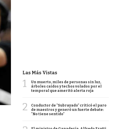
Las Más Vistas
1
Un muerto, miles de personas sin luz,
árboles caídos y techos volados por el
temporal que ameritó alerta roja
2
Conductor de "Subrayado" criticó el paro
de maestros y generó un fuerte debate:
"No tiene sentido"
El ministro de Ganadería, Alfredo Fratti,