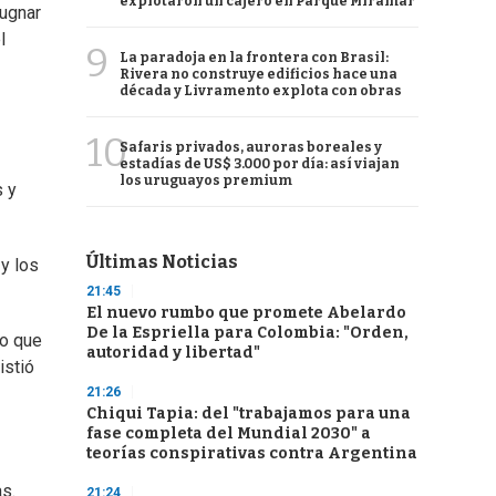
explotaron un cajero en Parque Miramar
pugnar
l
9
La paradoja en la frontera con Brasil:
Rivera no construye edificios hace una
década y Livramento explota con obras
10
Safaris privados, auroras boreales y
estadías de US$ 3.000 por día: así viajan
los uruguayos premium
s y
Últimas Noticias
y los
21:45
El nuevo rumbo que promete Abelardo
De la Espriella para Colombia: "Orden,
go que
autoridad y libertad"
istió
21:26
Chiqui Tapia: del "trabajamos para una
fase completa del Mundial 2030" a
teorías conspirativas contra Argentina
s.
21:24