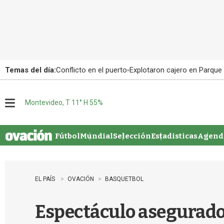
Temas del día:
Conflicto en el puerto
Explotaron cajero en Parque
Montevideo, T 11° H 55%
M
e
n
u
Fútbol
Mundial
Selección
Estadisticas
Agenda
EL PAÍS
OVACIÓN
BASQUETBOL
Espectáculo asegurad