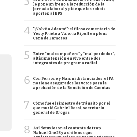
3
le pone un freno a la reducción de la
jornada laboral y pide que los robots
aporten al BPS
4
"¡Volvé a Adeom!": el filoso comentario de
Yesty Prieto a Valeria Ripoll en plena
Cena de Famosos
5
Entre "mal compañero" y "mal perdedor",
altísima tensión en vivo entre dos
integrantes de programa radial
6
Con Perrone y Manini distanciados, el FA
no tiene asegurados los votos para la
aprobación de la Rendición de Cuentas
7
Cómo fue el siniestro de tránsito por el
que murió Gabriel Rossi, secretario
general de Drogas
8
Así detuvieron al cantante de trap
Nahuel One23 y a chilenos que