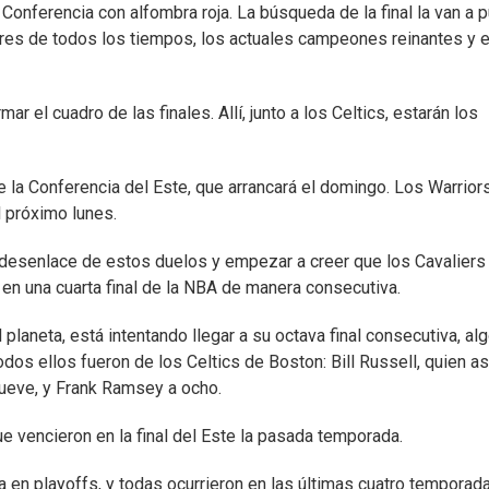
Conferencia con alfombra roja. La búsqueda de la final la van a 
ores de todos los tiempos, los actuales campeones reinantes y e
r el cuadro de las finales. Allí, junto a los Celtics, estarán los
e la Conferencia del Este, que arrancará el domingo. Los Warrior
l próximo lunes.
desenlace de estos duelos y empezar a creer que los Cavaliers 
en una cuarta final de la NBA de manera consecutiva.
laneta, está intentando llegar a su octava final consecutiva, al
odos ellos fueron de los Celtics de Boston: Bill Russell, quien as
ueve, y Frank Ramsey a ocho.
ue vencieron en la final del Este la pasada temporada.
 en playoffs, y todas ocurrieron en las últimas cuatro temporada