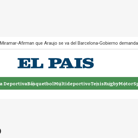
 Miramar
Afirman que Araujo se va del Barcelona
Gobierno demanda
 Deportiva
Básquetbol
Multideportivo
Tenis
Rugby
MotorSp
o