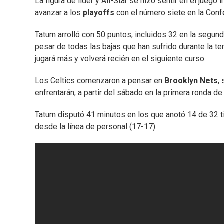
La figura de líder y All-Star se hizo sentir en el juego 
avanzar a los
playoffs
con el número siete en la Confe
Tatum arrolló con 50 puntos, incluidos 32 en la segunda
pesar de todas las bajas que han sufrido durante la te
jugará más y volverá recién en el siguiente curso.
Los Celtics comenzaron a pensar en
Brooklyn Nets
,
enfrentarán, a partir del sábado en la primera ronda d
Tatum disputó 41 minutos en los que anotó 14 de 32 ti
desde la línea de personal (17-17).