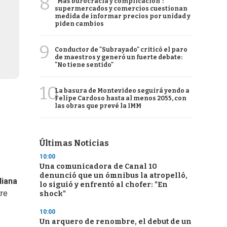
8
"Más burocracia y complicación":
supermercados y comercios cuestionan
medida de informar precios por unidad y
piden cambios
9
Conductor de "Subrayado" criticó el paro
de maestros y generó un fuerte debate:
"No tiene sentido"
10
La basura de Montevideo seguirá yendo a
Felipe Cardoso hasta al menos 2055, con
las obras que prevé la IMM
Últimas Noticias
10:00
Una comunicadora de Canal 10
denunció que un ómnibus la atropelló,
diana
lo siguió y enfrentó al chofer: "En
tre
shock"
10:00
Un arquero de renombre, el debut de un