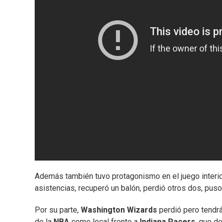
Además también tuvo protagonismo en el juego interior
asistencias, recuperó un balón, perdió otros dos, pus
Por su parte,
Washington Wizards
perdió pero tendrá
de la
NBA
como local frente a
Indiana Pacers
, que d