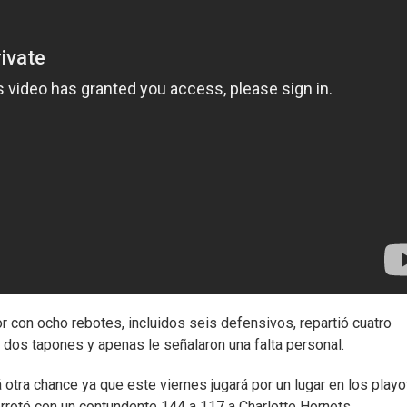
 con ocho rebotes, incluidos seis defensivos, repartió cuatro
o dos tapones y apenas le señalaron una falta personal.
 otra chance ya que este viernes jugará por un lugar en los playo
errotó con un contundente 144 a 117 a Charlotte Hornets.