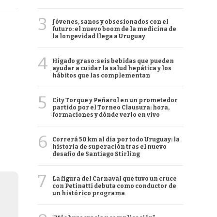
3
Jóvenes, sanos y obsesionados con el
futuro: el nuevo boom de la medicina de
la longevidad llega a Uruguay
4
Hígado graso: seis bebidas que pueden
ayudar a cuidar la salud hepática y los
hábitos que las complementan
5
City Torque y Peñarol en un prometedor
partido por el Torneo Clausura: hora,
formaciones y dónde verlo en vivo
6
Correrá 50 km al día por todo Uruguay: la
historia de superación tras el nuevo
desafío de Santiago Stirling
7
La figura del Carnaval que tuvo un cruce
con Petinatti debuta como conductor de
un histórico programa