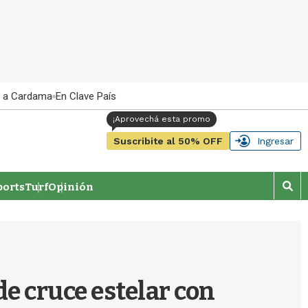
 a Cardama
En Clave País
Suscribite al 50% OFF
Ingresar
orts
Turf
Opinión
M
o
s
t
r
a
r
de cruce estelar con
b
�