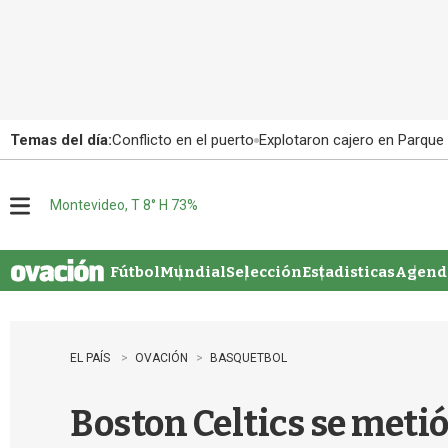
Temas del día:
Conflicto en el puerto
Explotaron cajero en Parque
Montevideo, T 8° H 73%
M
e
n
u
Fútbol
Mundial
Selección
Estadisticas
Agenda
EL PAÍS
OVACIÓN
BASQUETBOL
Boston Celtics se metió