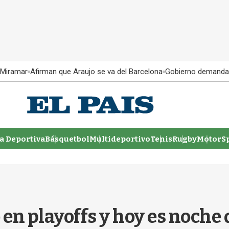
 Miramar
Afirman que Araujo se va del Barcelona
Gobierno demanda
 Deportiva
Básquetbol
Multideportivo
Tenis
Rugby
MotorSp
 en playoffs y hoy es noche 