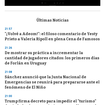
0
s
e
c
Últimas Noticias
o
n
21:57
d
"¡Volvé a Adeom!": el filoso comentario de Yesty
s
o
Prieto a Valeria Ripoll en plena Cena de Famosos
f
3
21:26
3
s
De mostrar su práctica a incrementar la
e
cantidad de jugadores citados: los primeros días
c
de Forlán en Uruguay
o
n
d
21:08
s
Sánchez anunció que la Junta Nacional de
Emergencias se reunirá para prepararse ante el
fenómeno de El Niño
21:00
Trump firma decreto para impedir el "turismo"