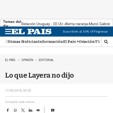
Temas del
Relación Uruguay - EE.UU.
Alerta naranja
Murió Gabriel 
día:
Suscribite al 50% OFF
Ingresar
M
e
Últimas Noticias
Información
El País +
Ovación
TV Show
n
M
u
o
s
t
EL PAÍS
OPINIÓN
EDITORIAL
r
a
Lo que Layera no dijo
r
b
�
s
17/05/2018, 05:00
q
u
Compartir esta noticia
e
F
W
T
L
E
d