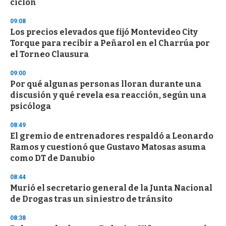
n
ciclón
d
s
09:08
Los precios elevados que fijó Montevideo City
Torque para recibir a Peñarol en el Charrúa por
el Torneo Clausura
09:00
Por qué algunas personas lloran durante una
discusión y qué revela esa reacción, según una
psicóloga
08:49
El gremio de entrenadores respaldó a Leonardo
Ramos y cuestionó que Gustavo Matosas asuma
como DT de Danubio
08:44
Murió el secretario general de la Junta Nacional
de Drogas tras un siniestro de tránsito
08:38