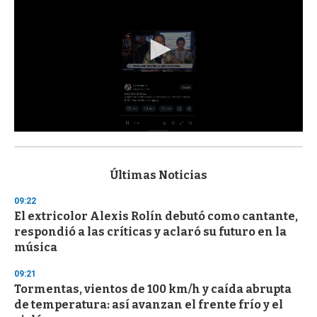
0
s
e
c
Últimas Noticias
o
n
09:22
d
El extricolor Alexis Rolín debutó como cantante,
s
o
respondió a las críticas y aclaró su futuro en la
f
música
3
3
s
09:21
e
Tormentas, vientos de 100 km/h y caída abrupta
c
de temperatura: así avanzan el frente frío y el
o