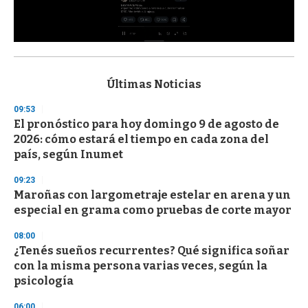
0
s
e
c
Últimas Noticias
o
n
09:53
d
El pronóstico para hoy domingo 9 de agosto de
s
o
2026: cómo estará el tiempo en cada zona del
f
país, según Inumet
3
3
s
09:23
e
Maroñas con largometraje estelar en arena y un
c
especial en grama como pruebas de corte mayor
o
n
d
08:00
s
¿Tenés sueños recurrentes? Qué significa soñar
con la misma persona varias veces, según la
psicología
06:00