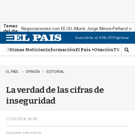
Temas
Negociaciones con EE.UU.
Murió Jorge Messi
Peñarol vs
del día:
Suscribite al 50% OFF
Ingresar
M
e
Últimas Noticias
Información
El País +
Ovación
TV Show
n
M
u
o
s
t
EL PAÍS
OPINIÓN
EDITORIAL
r
a
La verdad de las cifras de
r
b
inseguridad
�
s
q
u
17/02/2018, 06:00
e
d
Compartir esta noticia